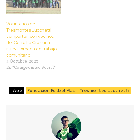
Voluntarios de
Tresmontes Lucchetti
comparten con vecinos
del Cerro La Cruz una
nueva jornada de trabajo
comunitario
4 Octubre, 2023
En "Compromiso Social"
TAGS
Fundación Fútbol Más
Tresmontes Lucchetti