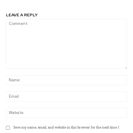
LEAVE A REPLY
Comment:
Na
Ema
Web
Save my name, email, and website in this browser for the next time I