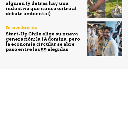
alguien (y detrás hay una
industria que nunca entró al
debate ambiental)
Emprendimiento
Start-Up Chile elige su nueva
generación: la IA domina, pero
la economía circular se abre
paso entre las 59 elegidas
Previous article
Next article
Trabajo colaborativo
Tetra Pak presenta su
entre Enel Distribución
informe de
y TECHO-Chile: Cerca
sostenibilidad 2021
de 300 familias de
campamentos
regularizan sus
conexiones electicas en
Santiago