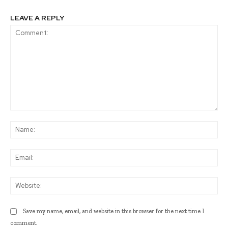
LEAVE A REPLY
Comment:
Na
Ema
Web
Save my name, email, and website in this browser for the next time I
comment.