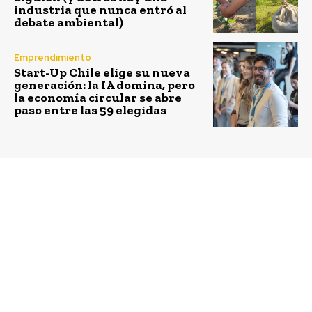
industria que nunca entró al
debate ambiental)
Emprendimiento
Start-Up Chile elige su nueva
generación: la IA domina, pero
la economía circular se abre
paso entre las 59 elegidas
Previous article
Next article
Innovador programa de
Banco de Chile lanza
reciclaje de mascarillas
campaña
reutilizables permitirá
“Reencontrémonos con
transformarlas en
Chile” para reimpulsar
maceteros o regalos
el turismo nacional y
corporativos
apoyar a los
emprendedores y
pymes del país