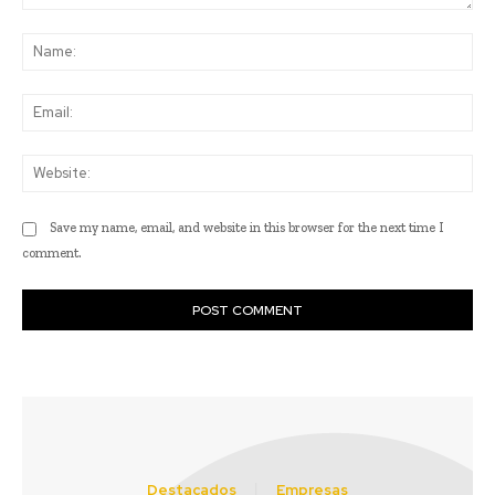
Comment:
Na
Ema
Web
Save my name, email, and website in this browser for the next time I
comment.