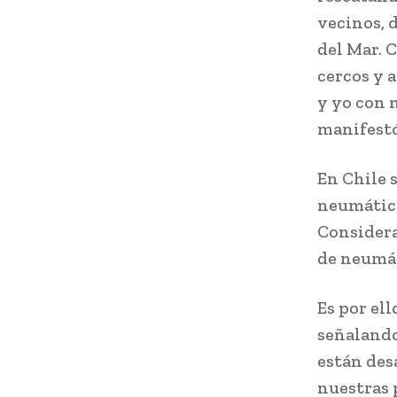
vecinos, 
del Mar. 
cercos y 
y yo con m
manifestó
En Chile 
neumático
Considera
de neumát
Es por ell
señalando
están des
nuestras 