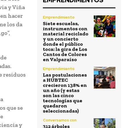
EMPRENDIMENTOS
via y Viña
den hacer
Emprendimiento
Siete escuelas,
me los da
instrumentos con
igo”,
material reciclado
y un concierto
donde el público
toca: la gira de Los
Cantos de Colores
 de
en Valparaíso
adas.
Emprendimiento
e residuos
Las postulaciones
a HUBTEC
crecieron 138% en
un año (y estas
son las cinco
va
tecnologías que
quedaron
os que se
seleccionadas)
de
Conversamos con
ciencia y
312 árboles