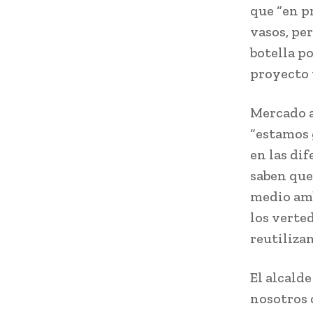
que “en p
vasos, pe
botella p
proyecto 
Mercado a
“estamos 
en las di
saben que
medio amb
los verted
reutiliza
El alcald
nosotros 