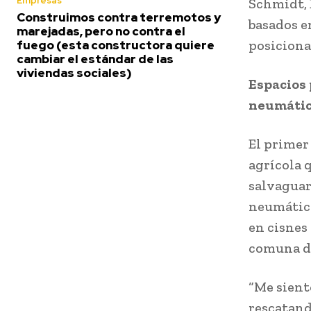
Empresas
Schmidt, 
Construimos contra terremotos y
basados e
marejadas, pero no contra el
posiciona
fuego (esta constructora quiere
cambiar el estándar de las
viviendas sociales)
Espacios
neumátic
El primer
agrícola 
salvaguar
neumático
en cisnes
comuna de
“Me sient
rescatand