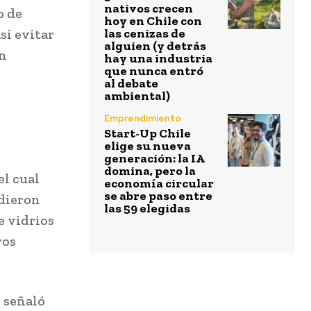
nativos crecen
o de
hoy en Chile con
sí evitar
las cenizas de
alguien (y detrás
an
hay una industria
que nunca entró
al debate
ambiental)
Emprendimiento
Start-Up Chile
elige su nueva
generación: la IA
domina, pero la
l cual
economía circular
se abre paso entre
idieron
las 59 elegidas
e vidrios
ros
 señaló