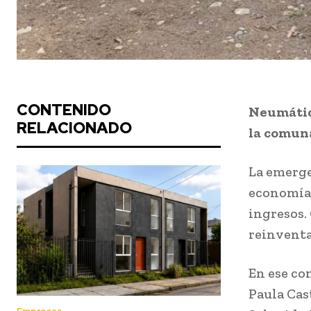
CONTENIDO
Neumático
RELACIONADO
la comuna
La emerge
economía 
ingresos.
reinventa
En ese co
Paula Cas