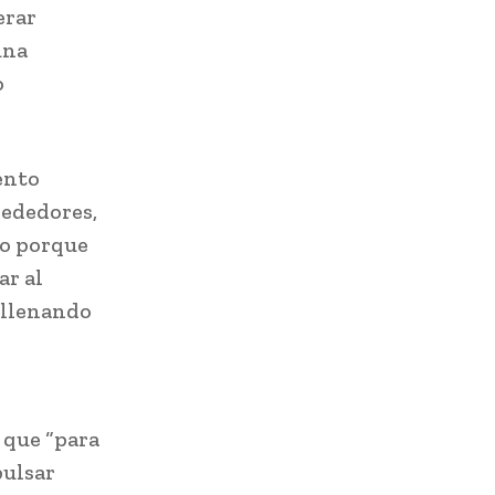
erar
una
o
ento
rededores,
go porque
ar al
 llenando
 que “para
pulsar