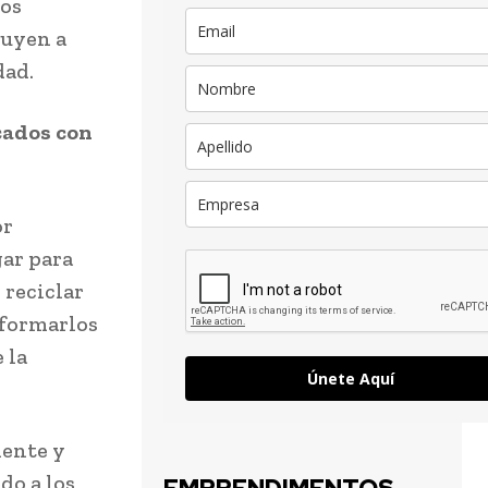
tos
buyen a
dad.
cados con
or
gar para
 reciclar
sformarlos
 la
Únete Aquí
iente y
do a los