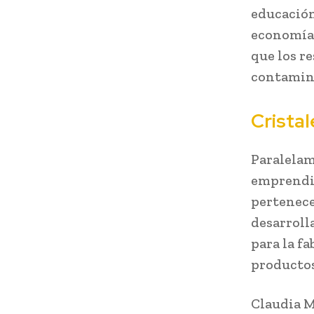
educación
economía c
que los r
contamina
Cristal
Paralelam
emprendim
pertenece
desarroll
para la f
productos
Claudia M