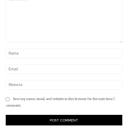
Comment:
Na
Ema
Web
Save my name, email, and website in this browser for the next time I
comment.