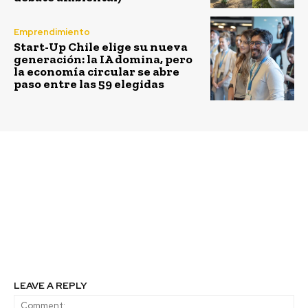
Emprendimiento
Start-Up Chile elige su nueva
generación: la IA domina, pero
la economía circular se abre
paso entre las 59 elegidas
Previous article
Next article
Samsung se une en
Seis curiosidades
Campaña de Reciclaje
desconocidas sobre el
Tecnológico con la
Amazonas
Cámara de Comercio de
Santiago a través de la
iniciativa “TRAEE”
LEAVE A REPLY