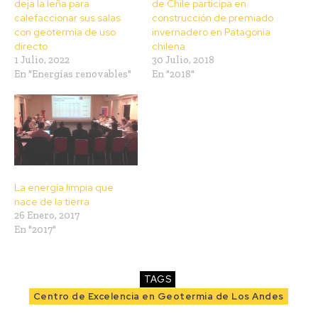
deja la leña para
de Chile participa en
calefaccionar sus salas
construcción de premiado
con geotermia de uso
invernadero en Patagonia
directo
chilena
1 Julio, 2022
30 Julio, 2018
En "Energías renovables"
En "2018"
La energía limpia que
nace de la tierra
26 Enero, 2017
En "2017"
TAGS
Centro de Excelencia en Geotermia de Los Andes