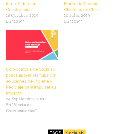
lema “Futuro en
Marco de Cambio
Construcción”
Climático en Chile
18 Octubre, 2019
10 Julio, 2019
En "2019"
En "2019"
Convocatoria de Socialab
busca apoyar startups con
soluciones de Higiene y
Reciclaje para impulsar su
impacto
24 Septiembre, 2020
En "Alerta de
Convocatorias"
TAGS
Socialab