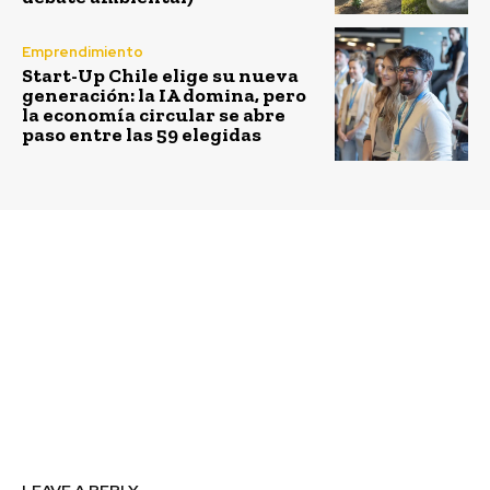
Emprendimiento
Start-Up Chile elige su nueva
generación: la IA domina, pero
la economía circular se abre
paso entre las 59 elegidas
Previous article
Next article
Campeonato Nacional
Banco de Chile y
de Emprendimiento:
Desafío Levantemos
“Nada Nos Detiene” y
Chile lanzan 6º
Empresas Iansa lanzan
Concurso Nacional
convocatoria para
Desafío Emprendedor e
Ñuble
invitan a participar a
microempresas y Pymes
de todo el país