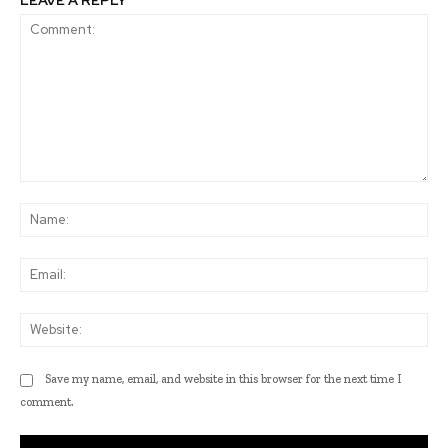
LEAVE A REPLY
Comment:
Na
Ema
Web
Save my name, email, and website in this browser for the next time I
comment.