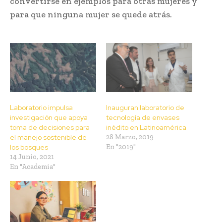
convertirse en ejemplos para otras mujeres y
para que ninguna mujer se quede atrás.
Laboratorio impulsa
Inauguran laboratorio de
investigación que apoya
tecnología de envases
toma de decisiones para
inédito en Latinoamérica
el manejo sostenible de
28 Marzo, 2019
los bosques
En "2019"
14 Junio, 2021
En "Academia"