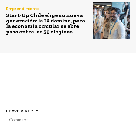
Emprendimiento
Start-Up Chile elige su nueva
generación: la IA domina, pero
la economía circular se abre
paso entre las 59 elegidas
Previous article
Next article
Energía Solar, un pilar
El paso a una verdadera
del futuro energético
sociedad del
de Chile
conocimiento a través
de la fibra óptica
LEAVE A REPLY