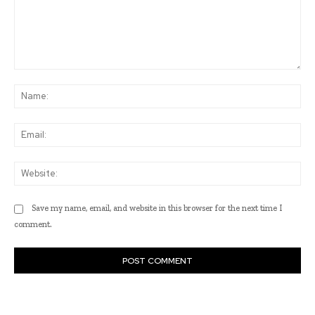
Comment:
Na
Ema
Web
Save my name, email, and website in this browser for the next time I
comment.