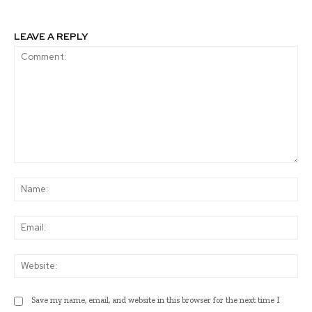
LEAVE A REPLY
Comment:
Na
Ema
Web
Save my name, email, and website in this browser for the next time I