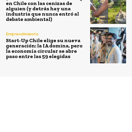
en Chile con las cenizas de
alguien (y detrás hay una
industria que nunca entró al
debate ambiental)
Emprendimiento
Start-Up Chile elige su nueva
generación: la IA domina, pero
la economía circular se abre
paso entre las 59 elegidas
Previous article
Next article
Fundación Huertas
Hogar de Cristo lanza
Comunitarias junto a
modelo integral para
Sealand obtienen
abordar la situación de
reconocimiento
calle: Cómo terminar
internacional por
con una emergencia
Huerta a tu Casa
social que nos parece
normal