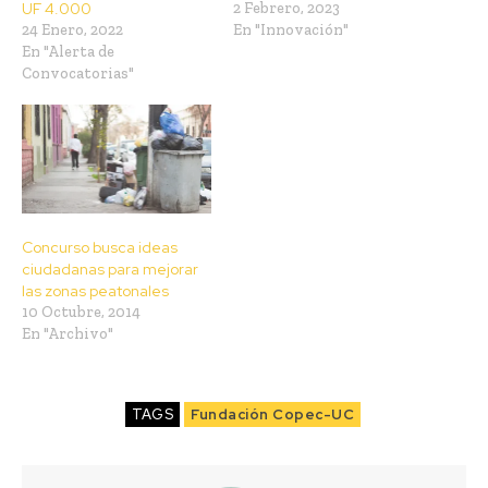
UF 4.000
2 Febrero, 2023
24 Enero, 2022
En "Innovación"
En "Alerta de
Convocatorias"
Concurso busca ideas
ciudadanas para mejorar
las zonas peatonales
10 Octubre, 2014
En "Archivo"
TAGS
Fundación Copec-UC