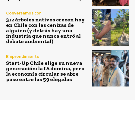
Conversamos con
312 árboles nativos crecen hoy
en Chile con las cenizas de
alguien (y detrás hay una
industria que nunca entró al
debate ambiental)
Emprendimiento
Start-Up Chile elige su nueva
generación: la IA domina, pero
la economía circular se abre
paso entre las 59 elegidas
Previous article
Next article
UDD Ventures abre la
¡Atentas mujeres!: Corfo
convocatoria “Acciona
lanza nuevo ciclo de
Mujer” para apoyar a
talleres para promover