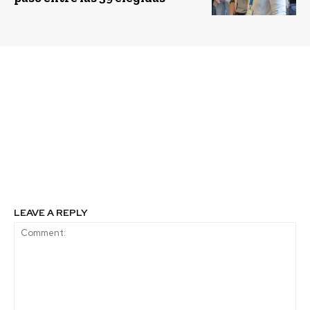
Previous article
Next article
Inteligencia Artificial
El Grupo Banco
puede ayudar a decidir
Mundial moviliza más
dónde es mejor plantar
de US$29.000 millones
árboles para minimizar
para ayudar a América
el impacto del carbono
Latina y el Caribe a
en el medio ambiente
responder a la
pandemia
LEAVE A REPLY