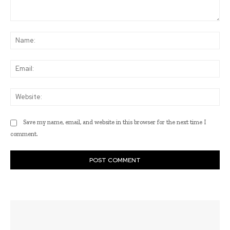
Comment:
Na
Ema
Web
Save my name, email, and website in this browser for the next time I
comment.