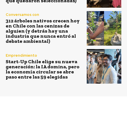
que quedaron seleccionadas)
Conversamos con
312 árboles nativos crecen hoy
en Chile con las cenizas de
alguien (y detrás hay una
industria que nunca entró al
debate ambiental)
Emprendimiento
Start-Up Chile elige su nueva
generación: la IA domina, pero
la economía circular se abre
paso entre las 59 elegidas
Previous article
Next article
“Emprende360” apoya a
Fracttal cierra
emprendedores y
inversión de US$ 5.3