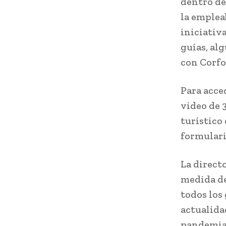
dentro de
la emplea
iniciativa
guías, al
con Corfo
Para acce
video de 
turístico
formular
La direct
medida de
todos los
actualida
pandemia,