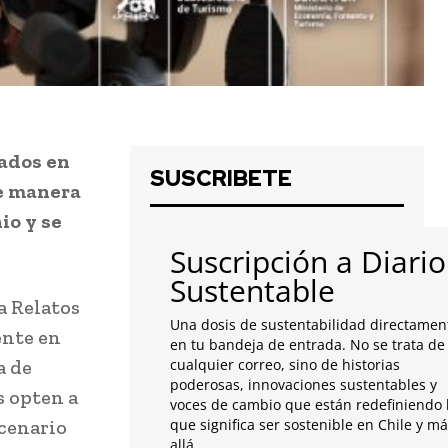
rados en
SUSCRIBETE
de manera
io y se
Suscripción a Diario
Sustentable
a Relatos
Una dosis de sustentabilidad directamen
ente en
en tu bandeja de entrada. No se trata de
a de
cualquier correo, sino de historias
poderosas, innovaciones sustentables y
s opten a
voces de cambio que están redefiniendo 
scenario
que significa ser sostenible en Chile y m
allá.