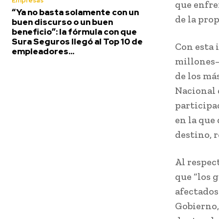
Empresas
que enfre
“Ya no basta solamente con un
de la pro
buen discurso o un buen
beneficio”: la fórmula con que
Sura Seguros llegó al Top 10 de
Con esta 
empleadores...
millones—
de los má
Nacional d
participa
en la que
destino, 
Al respect
que “los 
afectados 
Gobierno,