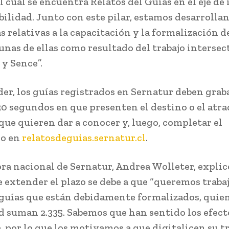
l cual se encuentra Relatos del Guías en el eje de
bilidad. Junto con este pilar, estamos desarrolla
s relativas a la capacitación y la formalización d
gunas de ellas como resultado del trabajo intersec
 y Sence”.
der, los guías registrados en Sernatur deben grab
30 segundos en que presenten el destino o el atra
 que quieren dar a conocer y, luego, completar el
io en
relatosdeguias.sernatur.cl
.
ora nacional de Sernatur, Andrea Wolleter, explic
 extender el plazo se debe a que “queremos traba
 guías que están debidamente formalizados, quien
d suman 2.335. Sabemos que han sentido los efecto
 por lo que los motivamos a que digitalicen su t