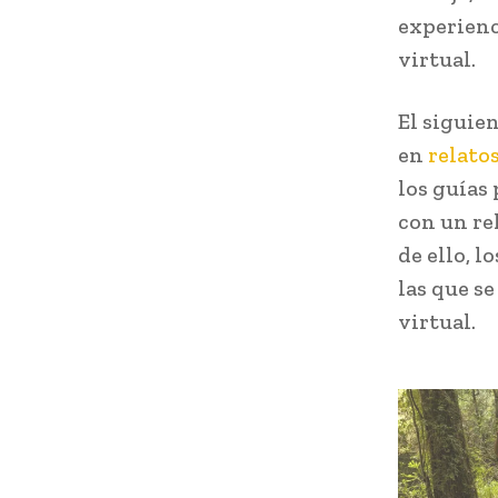
experienc
virtual.
El siguien
en
relato
los guías
con un rel
de ello, l
las que s
virtual.