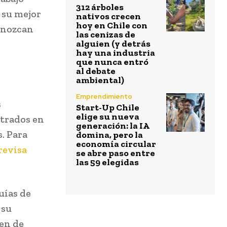
312 árboles
 su mejor
nativos crecen
hoy en Chile con
conozcan
las cenizas de
alguien (y detrás
hay una industria
que nunca entró
al debate
s
ambiental)
Emprendimiento
s
Start-Up Chile
elige su nueva
strados en
generación: la IA
. Para
domina, pero la
economía circular
revisa
se abre paso entre
las 59 elegidas
uías de
 su
ten de