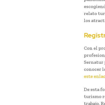
escogiend
relato tu
los atract
Regíst
Con el pr
profesion
Sernatur 
conocer lo
este enla
De esta f
turismo r
trabajo, R