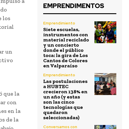
 impulso a
EMPRENDIMENTOS
ndo
e los
Emprendimiento
torial
Siete escuelas,
instrumentos con
material reciclado
y un concierto
donde el público
ar un
toca: la gira de Los
ctivo
Cantos de Colores
en Valparaíso
Emprendimiento
Las postulaciones
a HUBTEC
crecieron 138% en
ó que la
un año (y estas
jar con
son las cinco
tecnologías que
es en la
quedaron
seleccionadas)
s de la
Conversamos con
rabajo