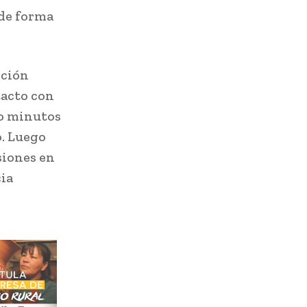
 de forma
pción
tacto con
co minutos
o. Luego
siones en
cia