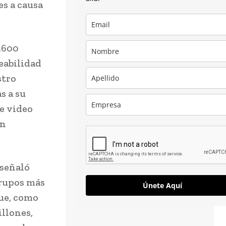
es a causa
.600
eabilidad
stro
s a su
de video
un
 señaló
grupos más
Únete Aquí
que, como
llones,