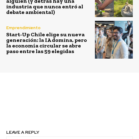
alguien (y detrás hay una
industria que nunca entró al
debate ambiental)
Emprendimiento
Start-Up Chile elige su nueva
generación: la IA domina, pero
la economía circular se abre
paso entre las 59 elegidas
Previous article
Next article
La transformación
Acelerar el paso
empresarial no está
completa si no hay
desarrollo sostenible
LEAVE A REPLY