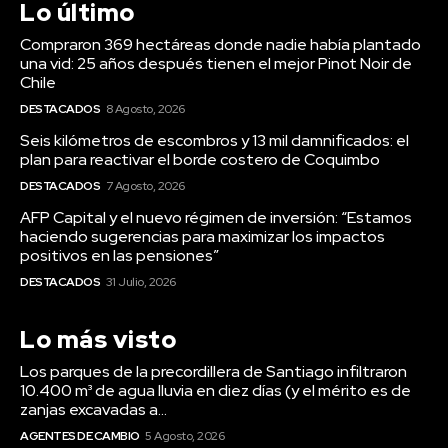
DESTACADOS
8 Agosto, 2026
Seis kilómetros de escombros y 13 mil damnificados: el
plan para reactivar el borde costero de Coquimbo
DESTACADOS
7 Agosto, 2026
AFP Capital y el nuevo régimen de inversión: “Estamos
haciendo sugerencias para maximizar los impactos
positivos en las pensiones”
DESTACADOS
31 Julio, 2026
Lo más visto
Los parques de la precordillera de Santiago infiltraron
10.400 m³ de agua lluvia en diez días (y el mérito es de
zanjas excavadas a...
AGENTES DE CAMBIO
5 Agosto, 2026
Chile tiene 300 mil niños menos que hace siete años (y
uno de cada cuatro menores de 5 años sigue bajo la
línea de...
AGENTES DE CAMBIO
3 Agosto, 2026