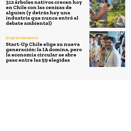
312 árboles nativos crecen hoy
en Chile con las cenizas de
alguien (y detrás hay una
industria que nunca entró al
debate ambiental)
Emprendimiento
Start-Up Chile elige su nueva
generación: la IA domina, pero
la economía circular se abre
paso entre las 59 elegidas
Previous article
Next article
GORE Aysén aprueba
Municipalidad de
importante programa
Quinchao junto a
de reactivación
Salmones Austral y
económica por 4 mil
SalmonChile impulsan
500 millones de pesos
el reciclaje y la gestión
de residuos