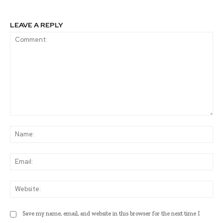
LEAVE A REPLY
Comment:
Na
Ema
Web
Save my name, email, and website in this browser for the next time I