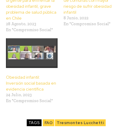
urgente para enfrentar la
de comunas con mayor
obesidad infantil, grave
riesgo de sufrir obesidad
problema de salud pública
infantil
en Chile
8 Junio, 2022
28 Agosto, 2023
En "Compromiso Social"
En "Compromiso Social"
Obesidad infantil:
Inversión social basada en
evidencia científica
24 Julio, 2023
En "Compromiso Social"
TAGS
FAO
Tresmontes Lucchetti