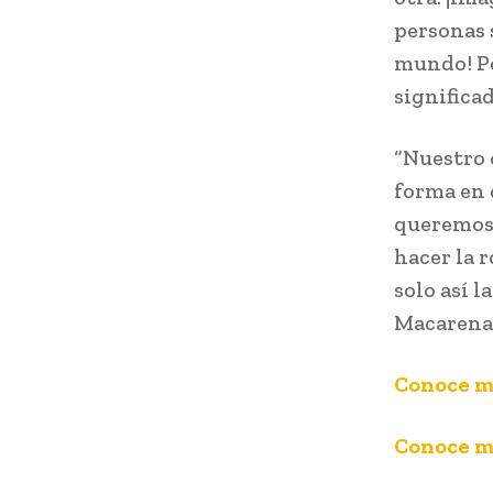
personas 
mundo! Po
significad
“Nuestro 
forma en 
queremos 
hacer la r
solo así 
Macarena 
Conoce má
Conoce má