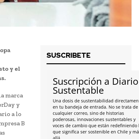
ropa
SUSCRIBETE
to y el
s.
Suscripción a Diario
Sustentable
la marca
Una dosis de sustentabilidad directamen
erDay y
en tu bandeja de entrada. No se trata de
rio a lo
cualquier correo, sino de historias
poderosas, innovaciones sustentables y
empresa B
voces de cambio que están redefiniendo 
as
que significa ser sostenible en Chile y m
allá.