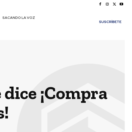
SACANDO LA VOZ
SUSCRÍBETE
e dice ¡Compra
s!