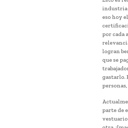
industria
eso hoy el
certifica
por cada a
relevanci
logran be
que se pa
trabajado
gastarlo.
personas,
Actualmen
parte de 
vestuario
otra. ¡Im