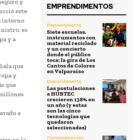
seguro y
EMPRENDIMENTOS
nició este
a interno
Emprendimiento
nistro, es
Siete escuelas,
instrumentos con
pa y a
material reciclado
y un concierto
donde el público
toca: la gira de Los
ñala que
Cantos de Colores
en Valparaíso
ropa y
Emprendimiento
ás que
Las postulaciones
 millones
a HUBTEC
crecieron 138% en
un año (y estas
son las cinco
derado a
tecnologías que
quedaron
seleccionadas)
Conversamos con
ajan en la