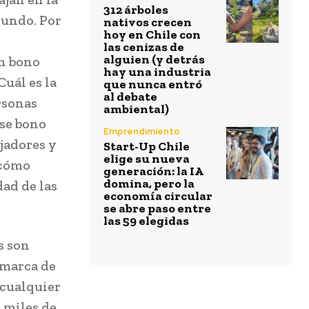
312 árboles
mundo. Por
nativos crecen
hoy en Chile con
las cenizas de
alguien (y detrás
n bono
hay una industria
Cuál es la
que nunca entró
al debate
rsonas
ambiental)
ese bono
Emprendimiento
jadores y
Start-Up Chile
elige su nueva
 cómo
generación: la IA
domina, pero la
ad de las
economía circular
se abre paso entre
las 59 elegidas
s son
 marca de
 cualquier
 miles de