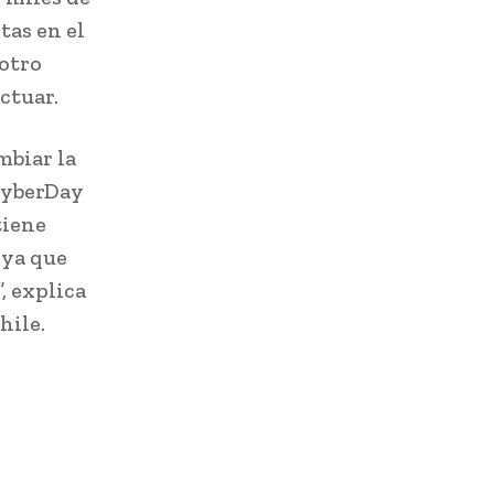
tas en el
 otro
ctuar.
mbiar la
 CyberDay
tiene
 ya que
, explica
hile.