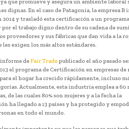
 ya que promueve y asegura un ambiente laboral 
es dignas. En el caso de Patagonia, la empresa B i
 2014 y trasladó esta certificación a un program
r por el trabajo digno dentro de su cadena de sumi
los proveedores y sus fábricas que dan vida a la ro
e les exigen los más altos estándares.
 informe de
Fair Trade
publicado el año pasado se
2013 el programa de Certificación en empresas de 
 para el hogar ha crecido rápidamente, incluso m
egorías. Actualmente, esta industria emplea a 60
s, de las cuales 80% son mujeres y a la fecha la
ción ha llegado a 13 países y ha protegido y empo
rsonas en todo el mundo.
ealmente importante ya que las personas que trab