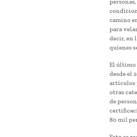
personas,
condicion
camino en
para vela
decir, en 
quienes s
El último
desde el 
artículos
otras cat
de persona
certifica
80 mil pe
Esto es r