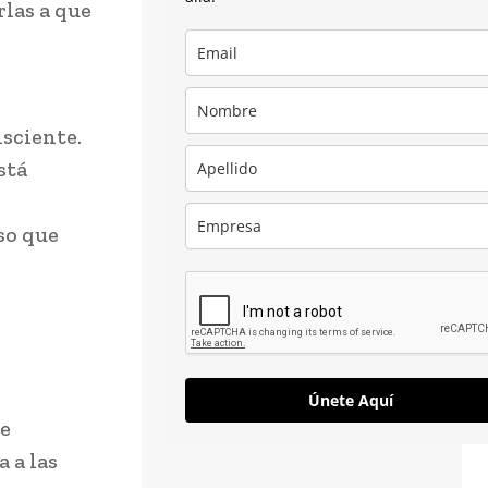
rlas a que
sciente.
stá
so que
Únete Aquí
ue
 a las