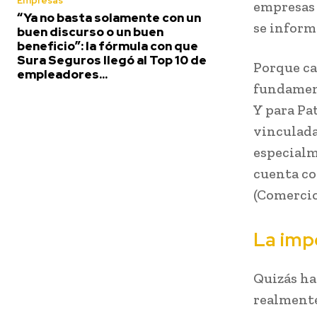
Empresas
empresas 
“Ya no basta solamente con un
se informe
buen discurso o un buen
beneficio”: la fórmula con que
Sura Seguros llegó al Top 10 de
Porque ca
empleadores...
fundament
Y para Pa
vinculada 
especialm
cuenta co
(Comercio
La imp
Quizás ha
realmente