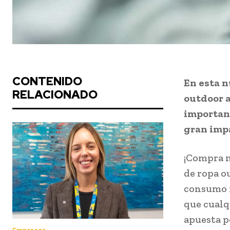
CONTENIDO
En esta n
RELACIONADO
outdoor a
importanc
gran impa
¡Compra m
de ropa 
consumo m
que cualq
apuesta po