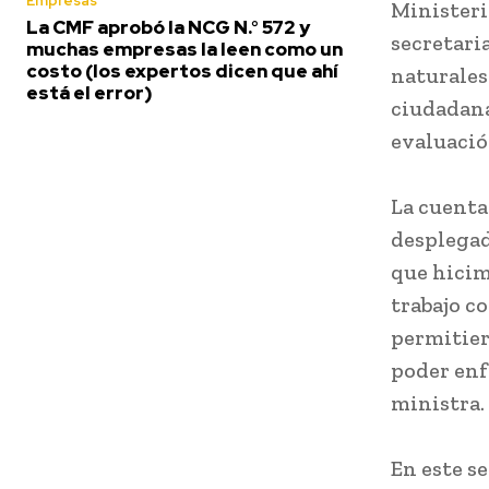
Empresas
Ministeri
La CMF aprobó la NCG N.° 572 y
secretari
muchas empresas la leen como un
costo (los expertos dicen que ahí
naturales
está el error)
ciudadana
evaluació
La cuenta
desplegad
que hicim
trabajo co
permitier
poder enfr
ministra.
En este s