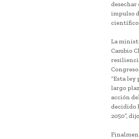
desechar 
impulso d
científic
La minist
Cambio Cl
resilienci
Congreso
“Esta ley
largo pla
acción de
decidido 
2050”, dij
Finalment