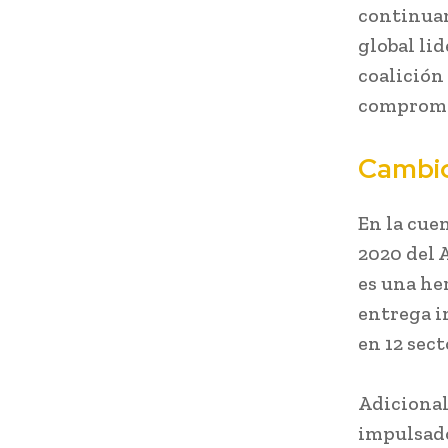
continuam
global li
coalición 
compromet
Cambio
En la cue
2020 del 
es una he
entrega i
en 12 sec
Adicional
impulsado