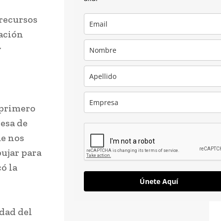
 recursos
ación
y
 primero
esa de
ue nos
ujar para
ó la
Únete Aquí
idad del