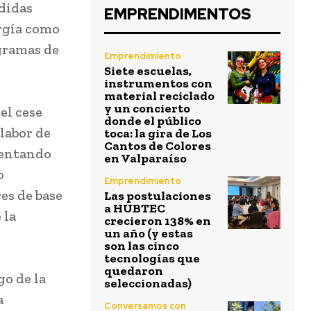
edidas
EMPRENDIMENTOS
ergía como
ogramas de
Emprendimiento
Siete escuelas,
instrumentos con
material reciclado
y un concierto
el cese
donde el público
 labor de
toca: la gira de Los
Cantos de Colores
mentando
en Valparaíso
o
Emprendimiento
res de base
Las postulaciones
a HUBTEC
 la
crecieron 138% en
un año (y estas
son las cinco
tecnologías que
quedaron
o de la
seleccionadas)
a
Conversamos con