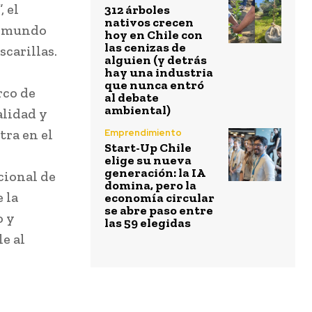
 el
312 árboles
nativos crecen
el mundo
hoy en Chile con
las cenizas de
carillas.
alguien (y detrás
hay una industria
que nunca entró
rco de
al debate
ambiental)
alidad y
tra en el
Emprendimiento
Start-Up Chile
elige su nueva
generación: la IA
cional de
domina, pero la
 la
economía circular
se abre paso entre
o y
las 59 elegidas
e al