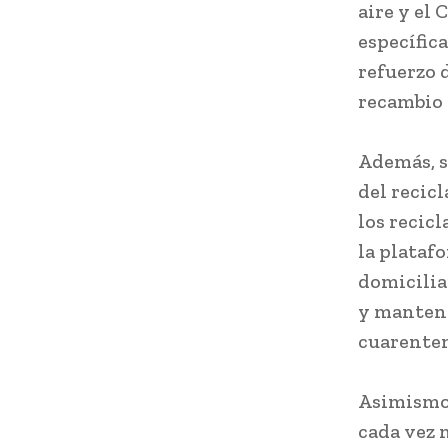
aire y el 
específic
refuerzo 
recambio 
Además, s
del recicl
los recic
la plataf
domiciliar
y mantene
cuarenten
Asimismo,
cada vez 