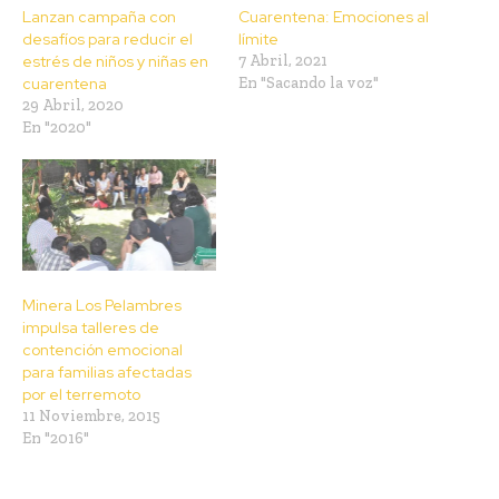
Lanzan campaña con
Cuarentena: Emociones al
desafíos para reducir el
límite
estrés de niños y niñas en
7 Abril, 2021
cuarentena
En "Sacando la voz"
29 Abril, 2020
En "2020"
Minera Los Pelambres
impulsa talleres de
contención emocional
para familias afectadas
por el terremoto
11 Noviembre, 2015
En "2016"