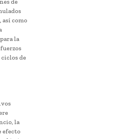
ones de
rmulados
, así como
a
para la
sfuerzos
 ciclos de
ivos
ere
cio, la
e efecto