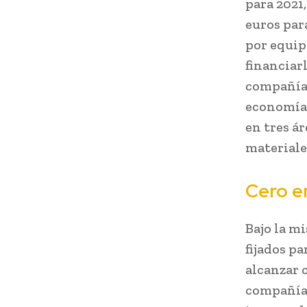
para 2021
euros par
por equip
financiarl
compañía 
economía 
en tres á
materiale
Cero e
Bajo la m
fijados p
alcanzar 
compañía 