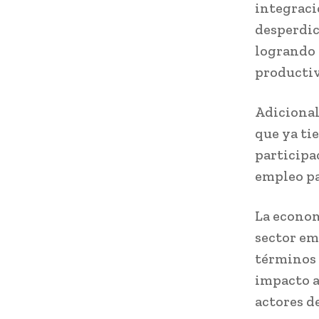
integraci
desperdic
logrando 
productiv
Adicional 
que ya ti
participa
empleo pa
La econom
sector em
términos 
impacto a
actores d