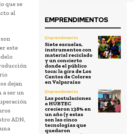
do que se
cto al
EMPRENDIMENTOS
 son
Emprendimiento
Siete escuelas,
er este
instrumentos con
material reciclado
odelo
y un concierto
producción
donde el público
toca: la gira de Los
rio
Cantos de Colores
en Valparaíso
ios dejan
 a ser un
Emprendimiento
Las postulaciones
cuperación
a HUBTEC
crecieron 138% en
uros
un año (y estas
estro ADN,
son las cinco
tecnologías que
 una
quedaron