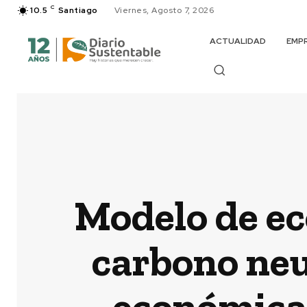
C
10.5
Santiago
Viernes, Agosto 7, 2026
ACTUALIDAD
EMP
Modelo de ec
carbono neu
económica 