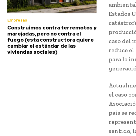
ambiental
Estados Un
Empresas
catástrof
Construimos contra terremotos y
producció
marejadas, pero no contra el
fuego (esta constructora quiere
caso del 
cambiar el estándar de las
reduce el
viviendas sociales)
para la i
generaci
Actualmen
el caso c
Asociació
país se re
represent
sentido, 