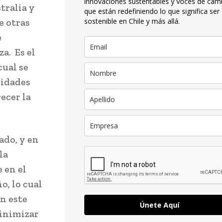
innovaciones sustentables y voces de cam
tralia y
que están redefiniendo lo que significa ser
e otras
sostenible en Chile y más allá.
e
a. Es el
cual se
nidades
ecer la
ado, y en
la
 en el
o, lo cual
n este
Únete Aquí
minimizar