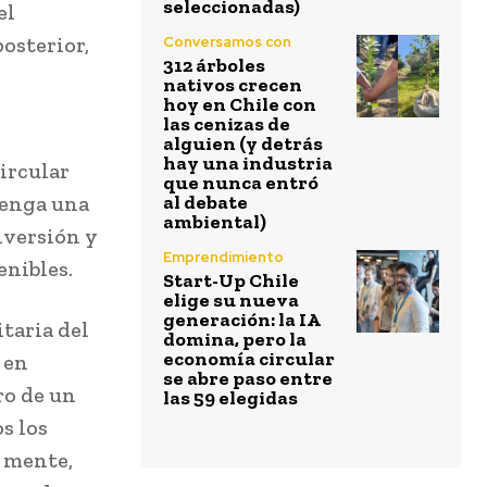
seleccionadas)
el
osterior,
Conversamos con
312 árboles
nativos crecen
hoy en Chile con
las cenizas de
alguien (y detrás
hay una industria
circular
que nunca entró
tenga una
al debate
ambiental)
nversión y
Emprendimiento
enibles.
Start-Up Chile
elige su nueva
generación: la IA
taria del
domina, pero la
economía circular
 en
se abre paso entre
ro de un
las 59 elegidas
s los
n mente,