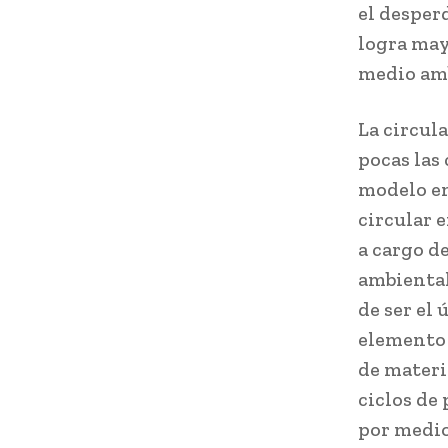
el desper
logra may
medio am
La circul
pocas las
modelo en
circular 
a cargo d
ambiental
de ser el
elemento 
de materi
ciclos de
por medio