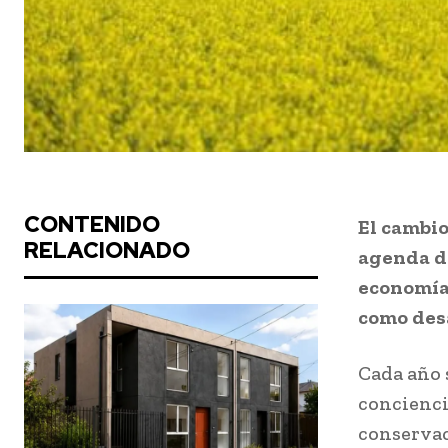
CONTENIDO
El cambio
RELACIONADO
agenda d
economía 
como desa
Cada año s
concienci
conservac