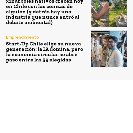
312 árboles nativos crecen hoy
en Chile con las cenizas de
alguien (y detrás hay una
industria que nunca entró al
debate ambiental)
Emprendimiento
Start-Up Chile elige su nueva
generación: la IA domina, pero
la economía circular se abre
paso entre las 59 elegidas
Previous article
Next article
Jóvenes de Renca
Fundación Down Up!
estudiarán gratis
valora proceso de
programación con
vacunación para
profesores de Silicon
personas con Síndrome
Valley
de Down