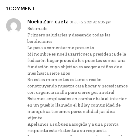
1 COMMENT
Noelia Zarricueta
31 Julio, 2021 At 6:35 pm
Estimado
Primero saludarles y deseando todas las
bendiciones
Le paso a comentarme presento
Mi nombre es noelia zarricueta presidenta de la
fudación hogar je sus de los puentes somos una
fundación cuyo objetivo es acoger a niños de o
mes hasta siete años
En estos momentos estamos recién
construyendo nuestra casa hogar y necesitamos
con urgencia malla para cierre perimetral
Estamos emplazados en comba r bala al interior
en un pueblo llamado el killay comunidad.de
manquhua tenemos personalidad jurídica
vijente
Apelamos a su.buena.acogida y a una pronta
respuesta estaré atenta a su respuesta