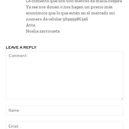
Le comento que son 600 metros de malla ovejera
Ya sea nos donen o nos hagan un precio más
económico que lo que están en el mercado mi
numero de celular 56949986346
Atte
Noelia zarricueta
LEAVE A REPLY
Comment:
Na
Ema