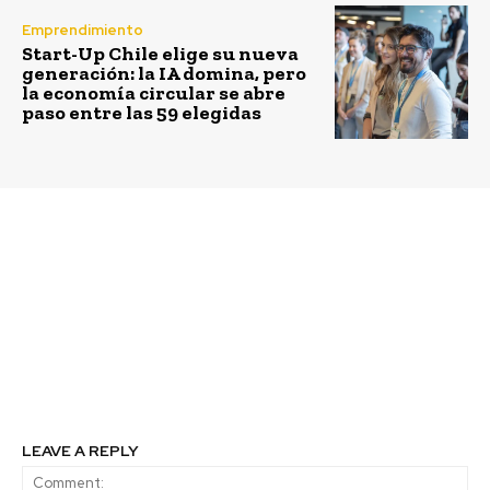
Emprendimiento
Start-Up Chile elige su nueva
generación: la IA domina, pero
la economía circular se abre
paso entre las 59 elegidas
Previous article
Next article
Anudando el pasado
La campaña solidaria
con el presente:
que ayuda más de 20
escucha el capítulo 9 de
fundaciones a través de
la segunda temporada
la compra del SOAP
del Podcast Causa
Común de Fundación
Lepe
LEAVE A REPLY