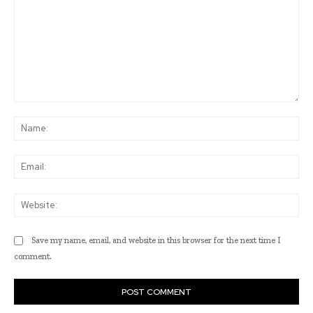
Comment:
Na
Ema
Web
Save my name, email, and website in this browser for the next time I
comment.