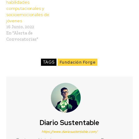
habilidades
computacionales y
socioemocionales de
jóvenes
16 Junio, 2022
En "Alerta de
Convocatorias"
TAGS
Fundación Forge
Diario Sustentable
https://www.diariosustentable.com/