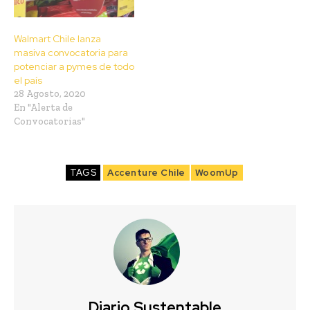
Walmart Chile lanza
masiva convocatoria para
potenciar a pymes de todo
el país
28 Agosto, 2020
En "Alerta de
Convocatorias"
TAGS
Accenture Chile
WoomUp
Diario Sustentable