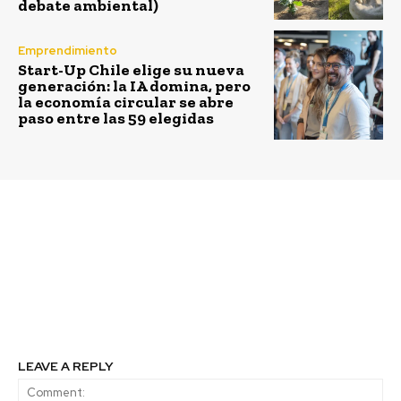
debate ambiental)
Emprendimiento
Start-Up Chile elige su nueva
generación: la IA domina, pero
la economía circular se abre
paso entre las 59 elegidas
Previous article
Next article
112 emprendedores de
Así funciona la
la región de Tarapacá se
tecnología al cuidado
reactivan con la cuarta
de los adultos mayores
entrega de Impulso
Tarapacá de Collahuasi
LEAVE A REPLY