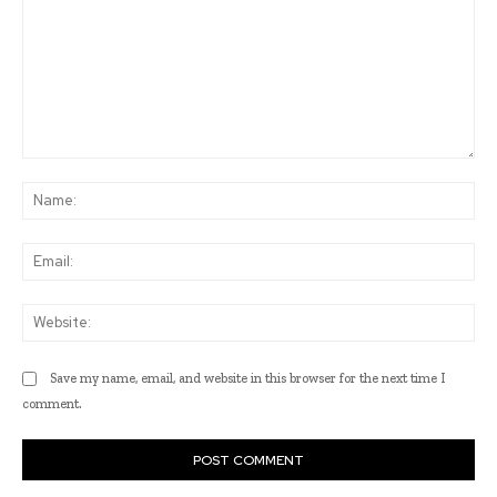
Comment:
Na
Ema
Web
Save my name, email, and website in this browser for the next time I
comment.