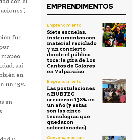
dad con el
EMPRENDIMENTOS
aciones”,
Emprendimiento
Siete escuelas,
bién fue
instrumentos con
material reciclado
 por
y un concierto
donde el público
l mapeo
toca: la gira de Los
idad, así
Cantos de Colores
en Valparaíso
ambién en
Emprendimiento
en un 15%.
Las postulaciones
a HUBTEC
crecieron 138% en
es en
un año (y estas
s
son las cinco
tecnologías que
quedaron
seleccionadas)
Conversamos con
idad y