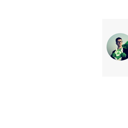
Previous article
Santander Chile recibió por 
consecutivo certificación To