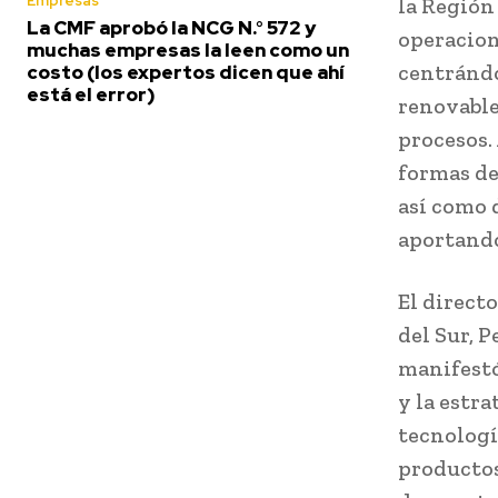
Empresas
la Región
La CMF aprobó la NCG N.° 572 y
operacion
muchas empresas la leen como un
centrándo
costo (los expertos dicen que ahí
está el error)
renovable
procesos.
formas de 
así como 
aportando
El direct
del Sur, 
manifestó
y la estr
tecnologí
productos 