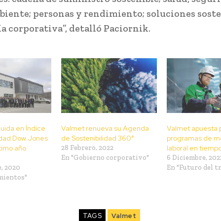
iente; personas y rendimiento; soluciones soste
a corporativa”, detalló Paciornik.
luida en Índice
Valmet renueva su Agenda
Valmet apuesta 
lidad Dow Jones
de Sostenibilidad 360°
programas de mo
timo año
28 Febrero, 2022
laboral en tiempo
En "Gobierno corporativo"
6 Diciembre, 202
, 2020
En "Futuro del t
mientos"
TAGS
Valmet