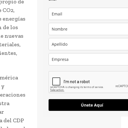
 propio de
e CO2,
e energías
 de los
de nuevas
teriales,
ientes,
América
 y
peraciones
stra
Únete Aquí
ar
ta del CDP