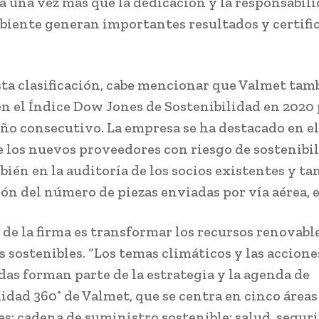
 una vez más que la dedicación y la responsabili
iente generan importantes resultados y certific
sta clasificación, cabe mencionar que Valmet tam
en el Índice Dow Jones de Sostenibilidad en 2020
ño consecutivo. La empresa se ha destacado en e
e los nuevos proveedores con riesgo de sostenibil
ién en la auditoría de los socios existentes y t
ión del número de piezas enviadas por vía aérea, 
 de la firma es transformar los recursos renovabl
s sostenibles. “Los temas climáticos y las accione
das forman parte de la estrategia y la agenda de
lidad 360˚ de Valmet, que se centra en cinco áreas
es: cadena de suministro sostenible; salud, segur