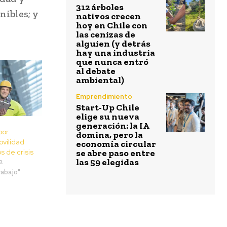
312 árboles
nibles; y
nativos crecen
hoy en Chile con
las cenizas de
alguien (y detrás
hay una industria
que nunca entró
al debate
ambiental)
Emprendimiento
Start-Up Chile
elige su nueva
generación: la IA
por
domina, pero la
vilidad
economía circular
s de crisis
se abre paso entre
las 59 elegidas
2
rabajo"