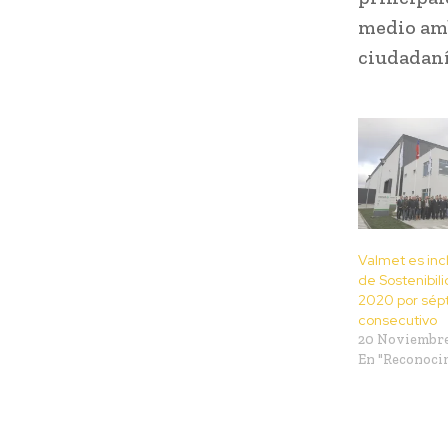
medio amb
ciudadaní
Valmet es inc
de Sostenibi
2020 por sép
consecutivo
20 Noviembre
En "Reconoci