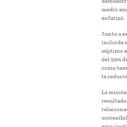
demuestra
medio amb
enfatizó.
Junto a e
incluida 
séptimo a
del 99% d
como tamb
la reducc
La misión
resultado
relaciona
sostenibi
principal