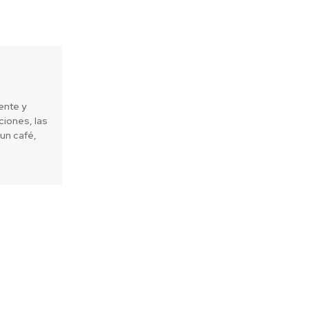
ente y
iones, las
un café,
Next article
 obtiene nuevamente Bronze Class
ustainability Yearbook 2021