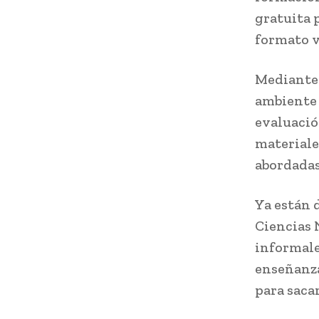
gratuita 
formato v
Mediante 
ambiente p
evaluaci
materiale
abordadas
Ya están d
Ciencias 
informales
enseñanza
para saca