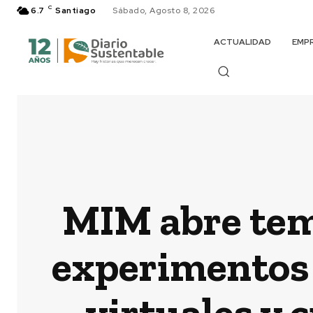
C
6.7
Santiago
Sábado, Agosto 8, 2026
ACTUALIDAD
EMP
MIM abre tem
experimentos c
virtuales y 