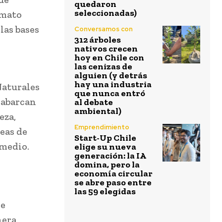
quedaron
seleccionadas)
rmato
las bases
Conversamos con
312 árboles
nativos crecen
hoy en Chile con
las cenizas de
alguien (y detrás
hay una industria
Naturales
que nunca entró
e abarcan
al debate
ambiental)
eza,
Emprendimiento
reas de
Start-Up Chile
 medio.
elige su nueva
generación: la IA
domina, pero la
economía circular
se abre paso entre
las 59 elegidas
de
nera