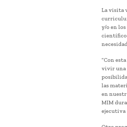
La visita
curriculu
y/o en lo
científic
necesidad
“Con esta
vivir una 
posibilid
las mater
en nuestr
MIM duran
ejecutiva
Otro prog