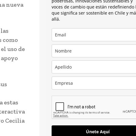
poderosas, innovaciones sustentables y
una nueva
voces de cambio que están redefiniendo 
que significa ser sostenible en Chile y m
allá.
las
es como
 el uso de
l apoyo
sus
a estas
teractiva
vo Cecilia
Únete Aquí