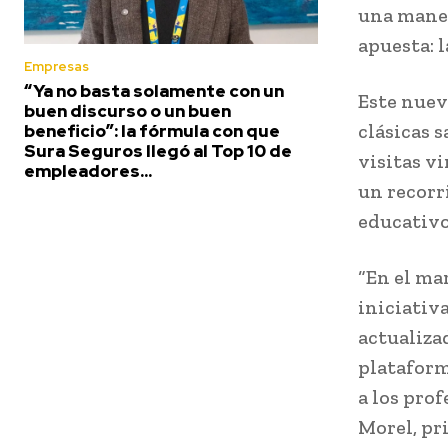
una maner
apuesta: l
Empresas
“Ya no basta solamente con un
Este nuev
buen discurso o un buen
clásicas 
beneficio”: la fórmula con que
Sura Seguros llegó al Top 10 de
visitas vi
empleadores...
un recorr
educativo
“En el ma
iniciativ
actualiza
plataform
a los prof
Morel, pr