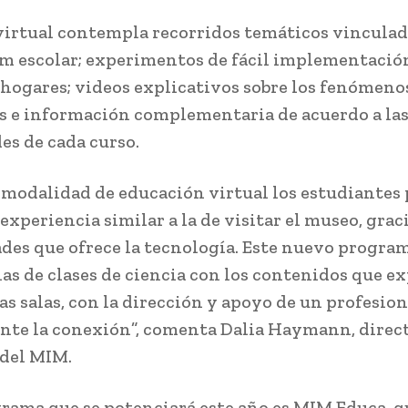
 virtual contempla recorridos temáticos vinculad
m escolar; experimentos de fácil implementació
s hogares; videos explicativos sobre los fenómeno
os e información complementaria de acuerdo a la
es de cada curso.
 modalidad de educación virtual los estudiantes
experiencia similar a la de visitar el museo, graci
ades que ofrece la tecnología. Este nuevo progra
ias de clases de ciencia con los contenidos que 
as salas, con la dirección y apoyo de un profesion
te la conexión”, comenta Dalia Haymann, direc
 del MIM.
rama que se potenciará este año es MIM Educa, q