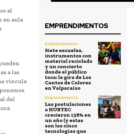
os al
n en aula
EMPRENDIMENTOS
s
s
Emprendimiento
Siete escuelas,
instrumentos con
material reciclado
 pueden
y un concierto
as a las
donde el público
toca: la gira de Los
ma vincula
Cantos de Colores
en Valparaíso
exponemos
Emprendimiento
al del
Las postulaciones
tora
a HUBTEC
crecieron 138% en
un año (y estas
son las cinco
tecnologías que
ue