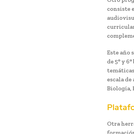
consiste 
audiovisu
curricula
complemen
Este año 
de 5° y 6°
temáticas
escala de 
Biología, 
Plataf
Otra herr
formación