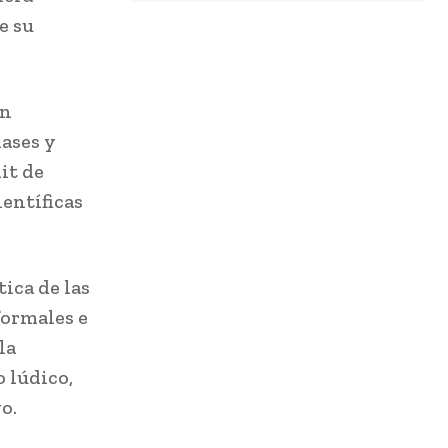
e su
un
lases y
it de
ientíficas
tica de las
formales e
la
 lúdico,
o.