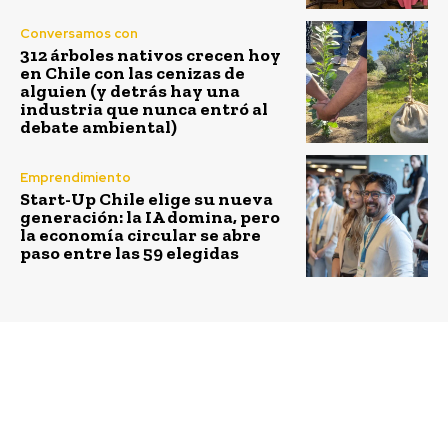
Conversamos con
312 árboles nativos crecen hoy
en Chile con las cenizas de
alguien (y detrás hay una
industria que nunca entró al
debate ambiental)
Emprendimiento
Start-Up Chile elige su nueva
generación: la IA domina, pero
la economía circular se abre
paso entre las 59 elegidas
Previous article
Next article
Chile ya logró generar
Cinco imperativos para
la energía limpia
prosperar en un futuro
proyectada para 2025
de hidrógeno