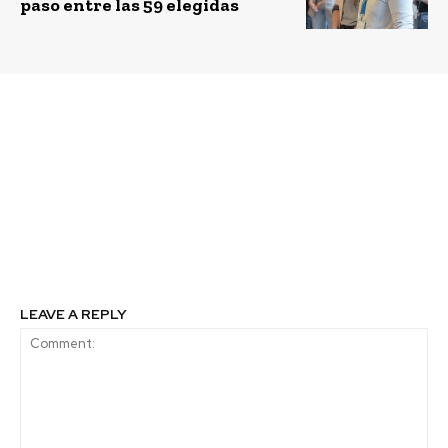
paso entre las 59 elegidas
Previous article
Next article
Movener: el
Chilenos inventan
emprendimiento que
tecnología agrícola
busca capacitar a
única en el mundo para
mecánicos para
combatir la crisis
convertir motores de
hídrica
combustión en
eléctricos
LEAVE A REPLY