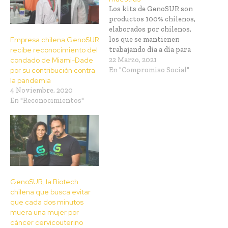
Los kits de GenoSUR son
productos 100% chilenos,
elaborados por chilenos,
los que se mantienen
Empresa chilena GenoSUR
trabajando día a día para
recibe reconocimiento del
abastecer a Chile y el
22 Marzo, 2021
condado de Miami-Dade
mundo, y que, con el fin de
En "Compromiso Social"
por su contribución contra
satisfacer las necesidades
la pandemia
y la gran demanda de
4 Noviembre, 2020
exámenes de testeo, es
En "Reconocimientos"
que la empresa desarrolló
3 nuevos…
GenoSUR, la Biotech
chilena que busca evitar
que cada dos minutos
muera una mujer por
cáncer cervicouterino