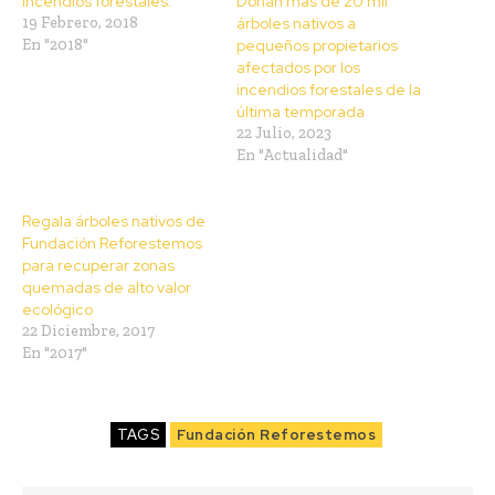
Incendios forestales.
Donan más de 20 mil
19 Febrero, 2018
árboles nativos a
En "2018"
pequeños propietarios
afectados por los
incendios forestales de la
última temporada
22 Julio, 2023
En "Actualidad"
Regala árboles nativos de
Fundación Reforestemos
para recuperar zonas
quemadas de alto valor
ecológico
22 Diciembre, 2017
En "2017"
TAGS
Fundación Reforestemos