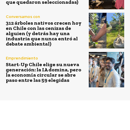
que quedaron seleccionadas)
Conversamos con
312 árboles nativos crecen hoy
en Chile con las cenizas de
alguien (y detrás hay una
industria que nunca entró al
debate ambiental)
Emprendimiento
Start-Up Chile elige su nueva
generación: la IA domina, pero
la economía circular se abre
paso entre las 59 elegidas
Previous article
Next article
Hacen llamado a donar
Red de Alimentos
equipos en desuso:
recibe apoyo de