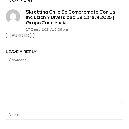
1 COMMENT
Skretting Chile Se Compromete Con La
Inclusión Y Diversidad De Cara Al 2025 |
Grupo Conciencia
27 Enero, 2021 At 5:06 pm
[…] FUENTE […]
LEAVE A REPLY
Comment:
Na
Ema