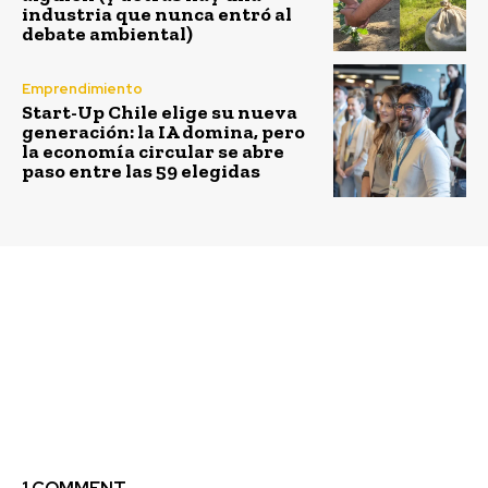
industria que nunca entró al
debate ambiental)
Emprendimiento
Start-Up Chile elige su nueva
generación: la IA domina, pero
la economía circular se abre
paso entre las 59 elegidas
Previous article
Next article
Austral Incuba abre
Manuka realiza
“Desafíos de
donación de libros para
innovación abierta”:
bibliomóvil de Puerto
con foco en la industria
Octay
salmonera e industria
agroalimentaria