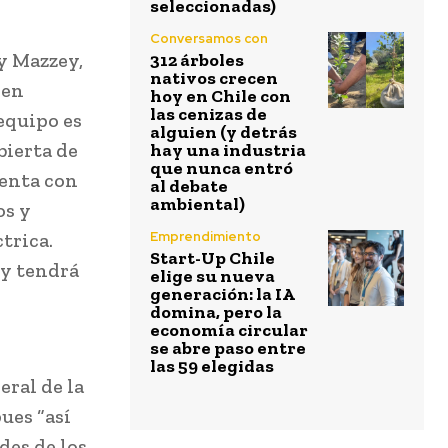
seleccionadas)
Conversamos con
ly Mazzey,
312 árboles
nativos crecen
ien
hoy en Chile con
las cenizas de
equipo es
alguien (y detrás
bierta de
hay una industria
que nunca entró
uenta con
al debate
ambiental)
os y
Emprendimiento
trica.
Start-Up Chile
 y tendrá
elige su nueva
generación: la IA
domina, pero la
economía circular
se abre paso entre
las 59 elegidas
eral de la
ues “así
des de los