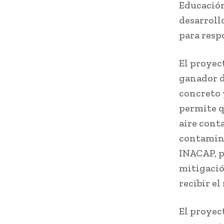
Educación
desarroll
para respo
El proyec
ganador de
concreto 
permite q
aire cont
contamin
INACAP, p
mitigació
recibir e
El proyec