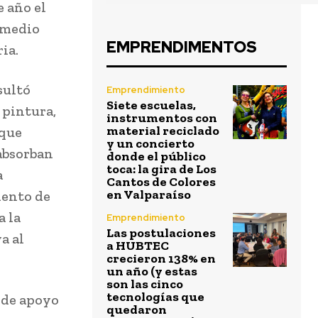
 año el
 medio
EMPRENDIMENTOS
ia.
sultó
Emprendimiento
Siete escuelas,
 pintura,
instrumentos con
material reciclado
 que
y un concierto
 absorban
donde el público
toca: la gira de Los
a
Cantos de Colores
en Valparaíso
ento de
a la
Emprendimiento
Las postulaciones
a al
a HUBTEC
crecieron 138% en
un año (y estas
son las cinco
tecnologías que
 de apoyo
quedaron