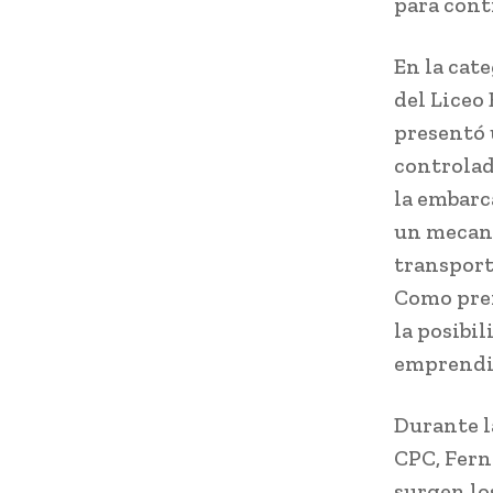
para cont
En la cat
del Liceo
presentó 
controlad
la embarc
un mecani
transporta
Como prem
la posibi
emprendi
Durante l
CPC, Ferna
surgen lo