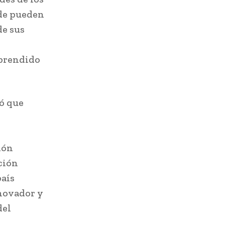
nde pueden
de sus
rprendido
có que
ión
ción
país
nnovador y
del