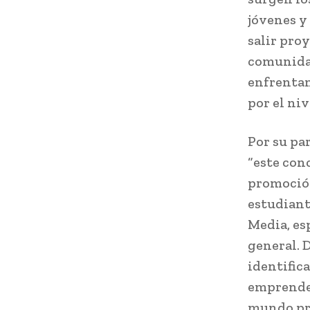
jóvenes y
salir pro
comunidad
enfrentan
por el niv
Por su pa
“este con
promoción
estudiant
Media, es
general. 
identific
emprended
mundo pro