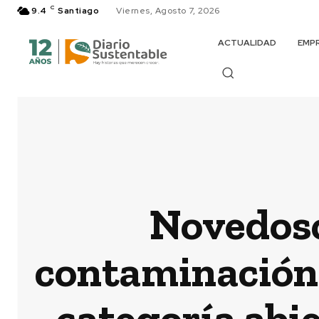
C
9.4
Santiago
Viernes, Agosto 7, 2026
ACTUALIDAD
EMP
Novedoso
contaminación 
categoría abie