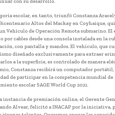
inuar con su desarrollo.
egoría escolar, en tanto, triunfó Constanza Arace
 Bicentenario Altos del Mackay en Coyhaique, qu
un Vehículo de Operación Remota submarino. El 
o por cables desde una consola instalada en la cu
ación, con pantalla y mandos. El vehículo, que c
smo diseñado exclusivamente para extraer eriz
rlos a la superficie, es controlado de manera eléc
io, Constanza recibirá un computador portátil,
lidad de participar en la competencia mundial de
miento escolar SAGE World Cup 2021.
a instancia de premiación online, el Gerente Gen
ndo Alvear, felicitó a INACAP por la iniciativa, p
s jóvenes talentos. Queremos apoyar las capacida