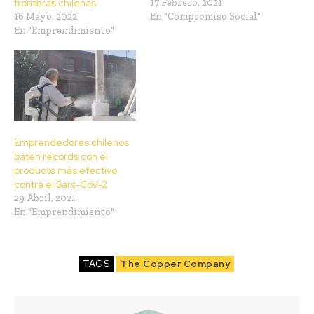
fronteras chilenas
17 Febrero, 2021
16 Mayo, 2022
En "Compromiso Social"
En "Emprendimiento"
Emprendedores chilenos
baten récords con el
producto más efectivo
contra el Sars-CoV-2
29 Abril, 2021
En "Emprendimiento"
TAGS
The Copper Company