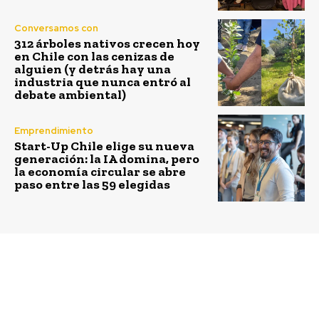
Conversamos con
312 árboles nativos crecen hoy
en Chile con las cenizas de
alguien (y detrás hay una
industria que nunca entró al
debate ambiental)
Emprendimiento
Start-Up Chile elige su nueva
generación: la IA domina, pero
la economía circular se abre
paso entre las 59 elegidas
Previous article
Next article
Endeavor y Vantaz
Pegas con Sentido
Group lanzan plan de
inicia expansión en
internacionalización
Latinoamérica: México