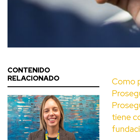
CONTENIDO
RELACIONADO
Como p
Prosegu
Prosegu
tiene 
fundac