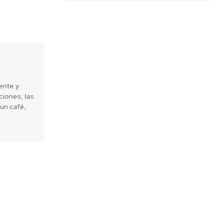
ente y
iones, las
un café,
Next article
osque limpiarán entorno de 5 mil
para evitar riesgo de incendios