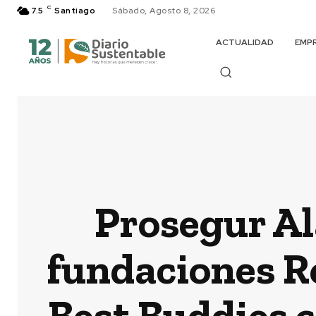
C
7.5
Santiago
Sábado, Agosto 8, 2026
ACTUALIDAD
EMP
Prosegur Al
fundaciones R
Best Buddies 