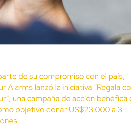
arte de su compromiso con el país,
r Alarms lanzó la iniciativa “Regala c
r”, una campaña de acción benéfica
como objetivo donar US$23.000 a 3
iones-