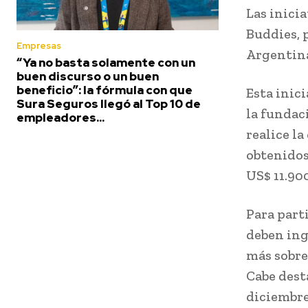
Las inici
Buddies, p
Empresas
Argentina
“Ya no basta solamente con un
buen discurso o un buen
beneficio”: la fórmula con que
Esta inic
Sura Seguros llegó al Top 10 de
la fundac
empleadores...
realice l
obtenidos
US$ 11.900
Para part
deben ing
más sobre 
Cabe desta
diciembre