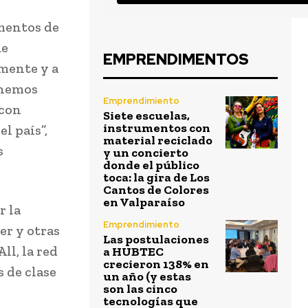
omentos de
ue
EMPRENDIMENTOS
mente y a
 hemos
Emprendimiento
 con
Siete escuelas,
instrumentos con
l país”,
material reciclado
s
y un concierto
donde el público
toca: la gira de Los
Cantos de Colores
en Valparaíso
r la
Emprendimiento
er y otras
Las postulaciones
ll, la red
a HUBTEC
crecieron 138% en
s de clase
un año (y estas
son las cinco
tecnologías que