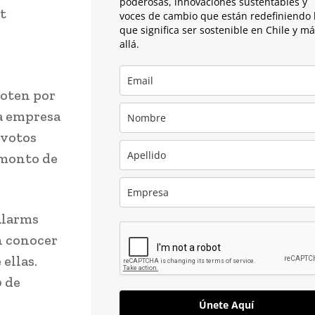
poderosas, innovaciones sustentables y
t
voces de cambio que están redefiniendo 
que significa ser sostenible en Chile y m
,
allá.
voten por
la empresa
 votos
 monto de
Alarms
n conocer
ellas.
0 de
Únete Aquí