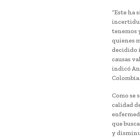
“Este ha 
incertidu
tenemos y
quienes m
decidido 
causas va
indicó An
Colombia
Como se s
calidad de
enfermeda
que busca 
y disminu