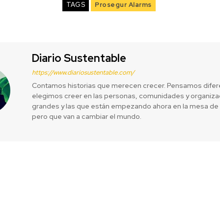
TAGS
Prosegur Alarms
Diario Sustentable
https://www.diariosustentable.com/
Contamos historias que merecen crecer. Pensamos difer
elegimos creer en las personas, comunidades y organizac
grandes y las que están empezando ahora en la mesa de 
pero que van a cambiar el mundo.
avideño “Safe
Vecinos del b
royectando una
viviendas 