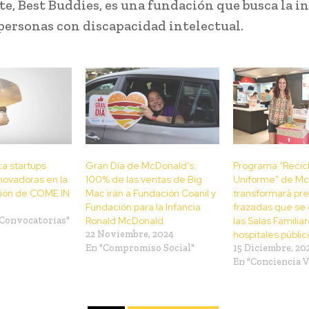
e, Best Buddies, es una fundación que busca la i
 personas con discapacidad intelectual.
a startups
Gran Día de McDonald’s:
Programa “Recicl
nnovadoras en la
100% de las ventas de Big
Uniforme” de Mc
ión de COME IN
Mac irán a Fundación Coanil y
transformará pr
Fundación para la Infancia
frazadas que se
 Convocatorias"
Ronald McDonald
las Salas Familia
22 Noviembre, 2024
hospitales públic
En "Compromiso Social"
15 Diciembre, 20
En "Conciencia V