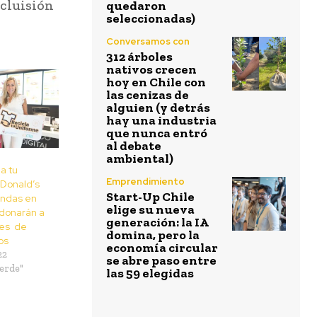
ncluisión
quedaron
seleccionadas)
Conversamos con
312 árboles
nativos crecen
hoy en Chile con
las cenizas de
alguien (y detrás
hay una industria
que nunca entró
al debate
ambiental)
a tu
Emprendimiento
Donald’s
Start-Up Chile
endas en
elige su nueva
 donarán a
generación: la IA
res de
domina, pero la
os
economía circular
22
se abre paso entre
erde"
las 59 elegidas