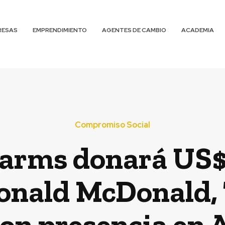
RESAS
EMPRENDIMIENTO
AGENTES DE CAMBIO
ACADEMIA
Compromiso Social
arms donará US$
onald McDonald, T
con presencia en 