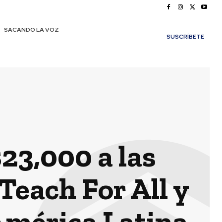
SACANDO LA VOZ
SUSCRÍBETE
23,000 a las
each For All y
América Latina