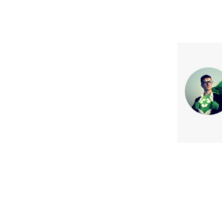
Previous article
Ford diseña novedoso chaleco n
Distance” que ilumina el suelo p