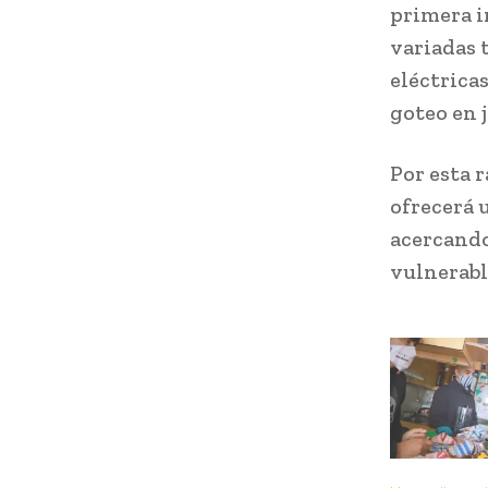
primera i
variadas 
eléctrica
goteo en j
Por esta 
ofrecerá u
acercando
vulnerabl