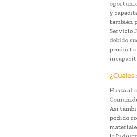
oportunid
y capacit
también p
Servicio 
debido su
producto 
incapacit
¿Cuáles 
Hasta aho
Comunida
Así tambi
podido co
materiale
la Indust