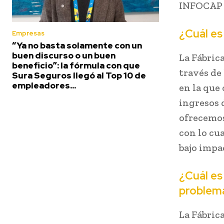
INFOCAP p
¿Cuál es
Empresas
“Ya no basta solamente con un
buen discurso o un buen
La Fábric
beneficio”: la fórmula con que
través de
Sura Seguros llegó al Top 10 de
empleadores...
en la que
ingresos 
ofrecemos
con lo cu
bajo impa
¿Cuál es
problemá
La Fábric