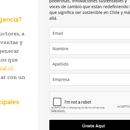
poderosas, innovaciones sustentables y
voces de cambio que están redefiniendo 
que significa ser sostenible en Chile y m
rgencia?
allá.
uctores, a
 ventas y
generar
tos que
al.cl
.
lar con un
cipales
Únete Aquí