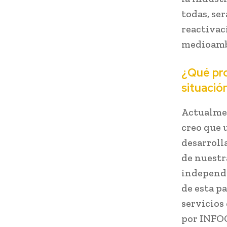
todas, ser
reactivac
medioamb
¿Qué pro
situació
Actualmen
creo que 
desarroll
de nuestr
independi
de esta p
servicios
por INFOC