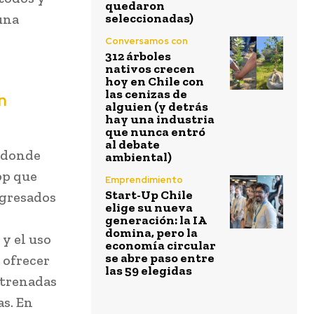
quedaron
 una
seleccionadas)
Conversamos con
312 árboles
nativos crecen
hoy en Chile con
las cenizas de
n
alguien (y detrás
hay una industria
que nunca entró
al debate
, donde
ambiental)
pp que
Emprendimiento
Start-Up Chile
egresados
elige su nueva
generación: la IA
domina, pero la
y el uso
economía circular
se abre paso entre
 ofrecer
las 59 elegidas
ntrenadas
s. En