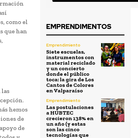
formación
así
s, como el
EMPRENDIMENTOS
as que han
,
Emprendimiento
Siete escuelas,
instrumentos con
material reciclado
y un concierto
donde el público
toca: la gira de Los
Cantos de Colores
 las
en Valparaíso
cepción.
Emprendimiento
Las postulaciones
emás hemos
a HUBTEC
ciones de
crecieron 138% en
un año (y estas
 apoyo de
son las cinco
tecnologías que
todos y