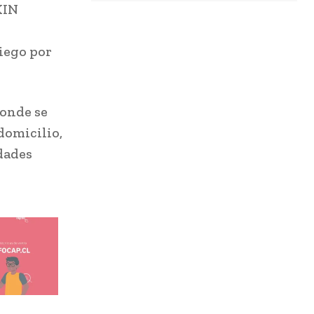
KIN
riego por
donde se
domicilio,
dades