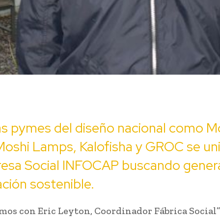
as pymes del diseño nacional como M
oshi Lamps, Kalofisha y GROC se uni
resa Social INFOCAP buscando gener
ación sostenible.
os con Eric Leyton, Coordinador Fábrica Social”