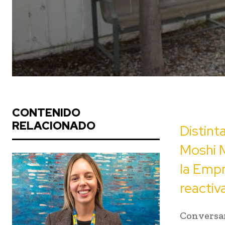
CONTENIDO
RELACIONADO
Distint
Moshi M
la Emp
reactiv
Conversam