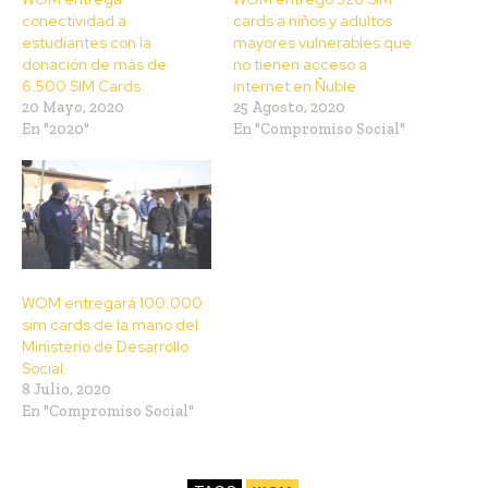
conectividad a
cards a niños y adultos
estudiantes con la
mayores vulnerables que
donación de más de
no tienen acceso a
6.500 SIM Cards
internet en Ñuble
20 Mayo, 2020
25 Agosto, 2020
En "2020"
En "Compromiso Social"
WOM entregará 100.000
sim cards de la mano del
Ministerio de Desarrollo
Social
8 Julio, 2020
En "Compromiso Social"