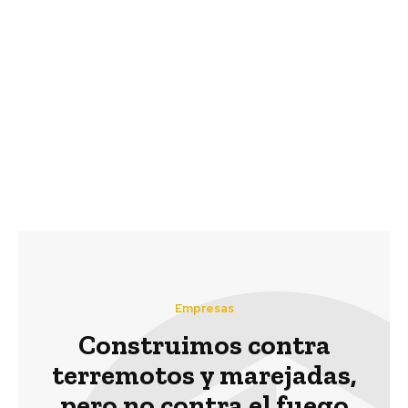
Previous article
Next article
CCU entrega escudos
Nestlé Professional y la
faciales y alcohol gel
Asociación Mundial de
para protección de
Sociedades de Chefs
funcionarios
lanzan programa
municipales
gratuito de educación
en línea para los
aspirantes a chefs en
América Latina