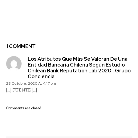
sostenibilidad analizan
de aumentar
desafíos de
divulgación del posible
transparencia y
impacto financiero del
reportabilidad en el
cambio climático en los
contexto de COVID -19
negocios y estrategias
de las empresas
1 COMMENT
Los Atributos Que Más Se Valoran De Una
Entidad Bancaria Chilena Según Estudio
Chilean Bank Reputation Lab 2020 | Grupo
Conciencia
28 Octubre, 2020 At 4:17 pm
[…] FUENTE […]
Comments are closed.