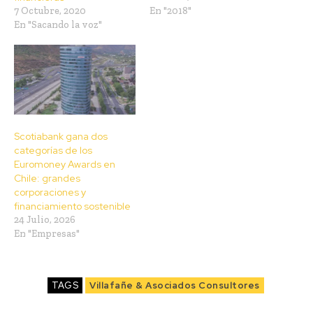
7 Octubre, 2020
En "2018"
En "Sacando la voz"
Scotiabank gana dos
categorías de los
Euromoney Awards en
Chile: grandes
corporaciones y
financiamiento sostenible
24 Julio, 2026
En "Empresas"
TAGS
Villafañe & Asociados Consultores