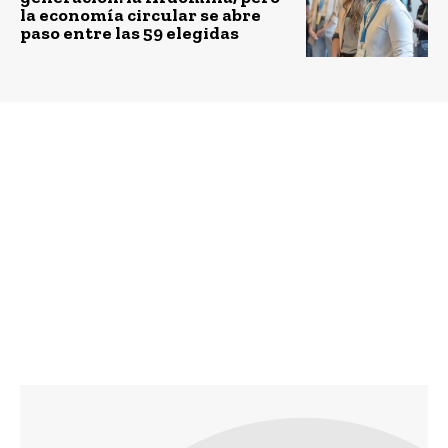
la economía circular se abre
paso entre las 59 elegidas
Previous article
Next article
Informalidad: impacto
Conversatorio online
de la pandemia en el
de Desafío Levantemos
mercado laboral
Chile y Conectado
chileno abordó
Aprendo invita a
Webinar AIPEF- SURA
conocer los desafíos de
la educación post
pandemia