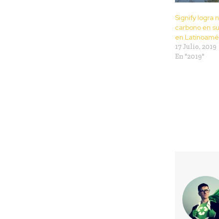
Signify logra 
carbono en s
en Latinoamé
17 Julio, 2019
En "2019"