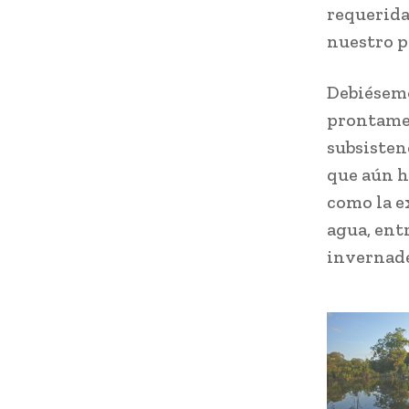
requerida
nuestro p
Debiésemo
prontamen
subsisten
que aún h
como la e
agua, ent
invernade