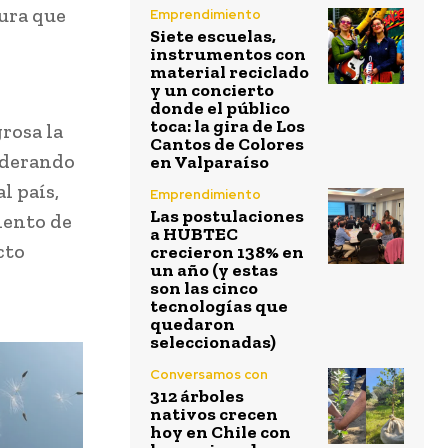
gura que
Emprendimiento
Siete escuelas,
instrumentos con
material reciclado
y un concierto
donde el público
toca: la gira de Los
rosa la
Cantos de Colores
siderando
en Valparaíso
l país,
Emprendimiento
Las postulaciones
iento de
a HUBTEC
cto
crecieron 138% en
un año (y estas
son las cinco
tecnologías que
quedaron
seleccionadas)
Conversamos con
312 árboles
nativos crecen
hoy en Chile con