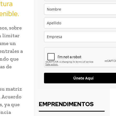
tura
enible.
os, sobre
n limitar
sume un
entrales a
ando que
cas de
Únete Aquí
 su matriz
el Acuerdo
EMPRENDIMENTOS
s, ya que
encia