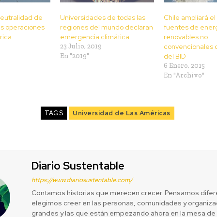
neutralidad de
Universidades de todas las
Chile ampliará el
us operaciones
regiones del mundo declaran
fuentes de ener
rica
emergencia climática
renovables no
23 Julio, 2019
convencionales 
En "2019"
del BID
6 Enero, 2015
En "Archivo"
TAGS
Universidad de Las Américas
Diario Sustentable
https://www.diariosustentable.com/
Contamos historias que merecen crecer. Pensamos difer
elegimos creer en las personas, comunidades y organizac
grandes y las que están empezando ahora en la mesa de 