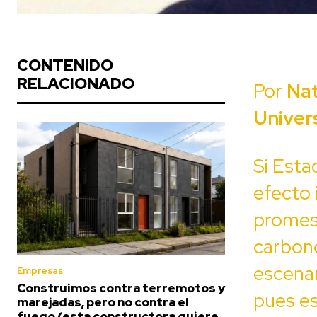
CONTENIDO
RELACIONADO
Por
Nat
Univer
Si Esta
efecto 
promes
carbono
escenar
Empresas
Construimos contra terremotos y
pues es
marejadas, pero no contra el
fuego (esta constructora quiere