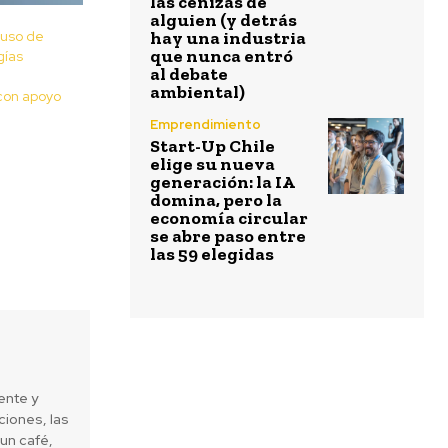
las cenizas de
alguien (y detrás
 uso de
hay una industria
que nunca entró
gías
al debate
ambiental)
con apoyo
Emprendimiento
Start-Up Chile
elige su nueva
generación: la IA
domina, pero la
economía circular
se abre paso entre
las 59 elegidas
ente y
iones, las
un café,