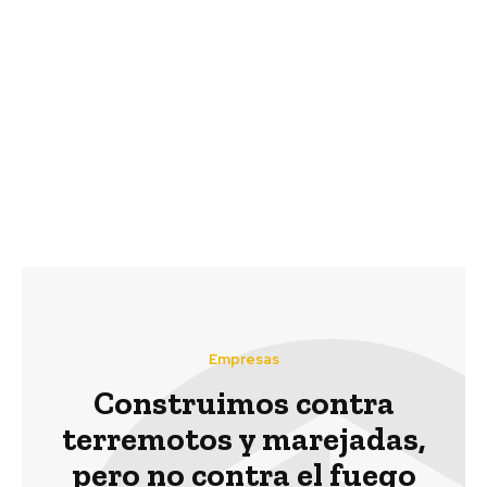
Desafío Regional de
¿Buscas apoyo para
Innovación Abierta
emprender o innovar?,
INNPACTA 2020: CCU
conversamos con Jorge
busca potenciar y
Ramos de CORFO y
promover el ecosistema
Mauricio Brito del HUB
de innovación regional
Providencia para para
en Argentina y Chile
conocer herramientas
de apoyo a la
innovación