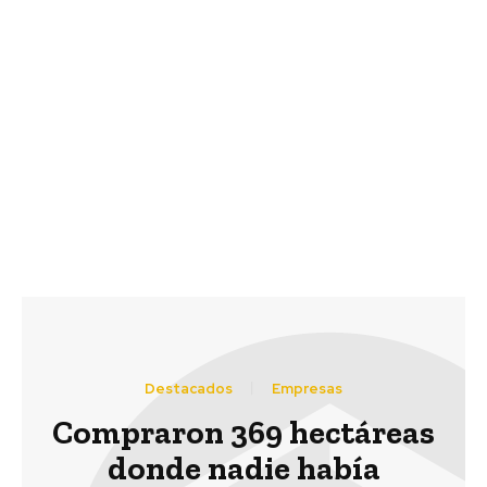
Previous article
Next article
Enel Green Power
P&G extiende su
Chile, junto a AME,
política de licencia
anuncia planes para
parental remunerada en
primer proyecto piloto
toda la región para
para la producción de
fomentar la equidad en
hidrógeno verde en
el trabajo y en el hogar
Chile