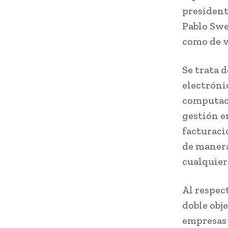
president
Pablo Swe
como de 
Se trata 
electrónic
computaci
gestión e
facturaci
de manera
cualquier
Al respec
doble obj
empresas 