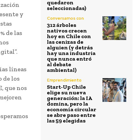
quedaron
ización
seleccionadas)
esente y
Conversamos con
estas
312 árboles
nativos crecen
% de las
hoy en Chile con
nos
las cenizas de
alguien (y detrás
gital”.
hay una industria
que nunca entró
al debate
ias líneas
ambiental)
 de los
Emprendimiento
Start-Up Chile
E, que nos
elige su nueva
 mejoren
generación: la IA
domina, pero la
economía circular
se abre paso entre
esperamos
las 59 elegidas