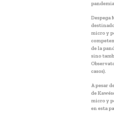
pandemia”
Despega M
destinado
micro y p
competenc
de la pan
sino tamb
Observator
casos).
A pesar d
de Kawésq
micro y 
en esta p