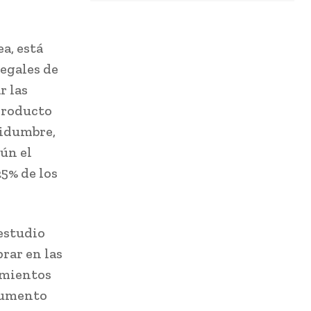
a, está
legales de
r las
producto
tidumbre,
ún el
25% de los
estudio
rar en las
imientos
aumento