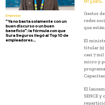
el país.
Gestor de
Empresas
redes soc
“Ya no basta solamente con un
buen discurso o un buen
que están
beneficio”: la fórmula con que
Sura Seguros llegó al Top 10 de
empleadores...
El minist
titular (s
casi 7 mi
micro y p
programa 
Capacitac
El lanzam
SENCE y c
repartici