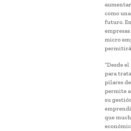
aumentar 
como una 
futuro. E
empresas e
micro emp
permitirá
“Desde el
para trat
pilares d
permite a
su gestió
emprendi
que mucho
económico