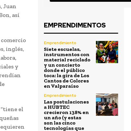
, Juan
Bon, así
EMPRENDIMENTOS
, comercio
Emprendimiento
s, inglés,
Siete escuelas,
instrumentos con
labora,
material reciclado
y un concierto
iales y
donde el público
 rendían
toca: la gira de Los
Cantos de Colores
de
en Valparaíso
Emprendimiento
Las postulaciones
a HUBTEC
“tiene el
crecieron 138% en
pequeñas
un año (y estas
son las cinco
requieren
tecnologías que