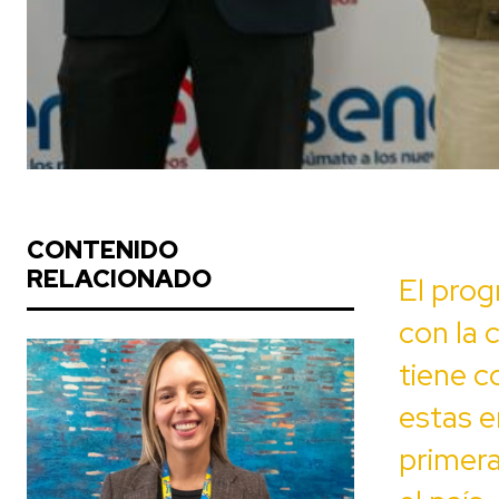
CONTENIDO
RELACIONADO
El prog
con la 
tiene c
estas e
primera