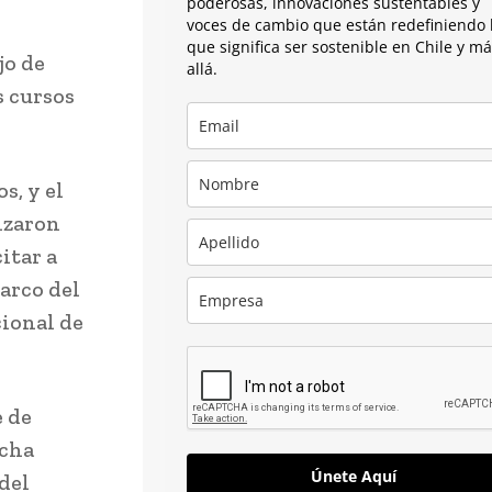
poderosas, innovaciones sustentables y
voces de cambio que están redefiniendo 
que significa ser sostenible en Chile y m
jo de
allá.
s cursos
s, y el
anzaron
itar a
arco del
ional de
e de
icha
Únete Aquí
del