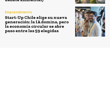
Emprendimiento
Start-Up Chile elige su nueva
generación: la IA domina, pero
la economía circular se abre
paso entre las 59 elegidas
Previous article
Next article
VIII Summit Fundación
¡Conoce más sobre
País Digital 2020:
modelos circulares para
evento reunirá a
tu negocio!
expertos para debatir
sobre la digitalización
de empresas en tiempos
de pandemia