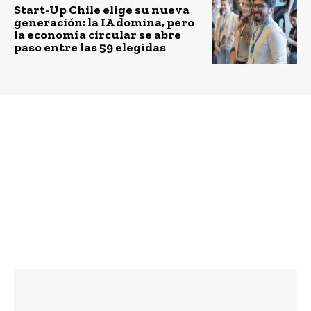
Start-Up Chile elige su nueva
generación: la IA domina, pero
la economía circular se abre
paso entre las 59 elegidas
Previous article
Next article
Lili Manns de The
Ministra Schmidt
Impact: “Las inversión
destaca reapertura de
de impacto no es un
puntos limpios e invita
tipo de activo, es subir
a reciclar de forma
el estándar”
segura