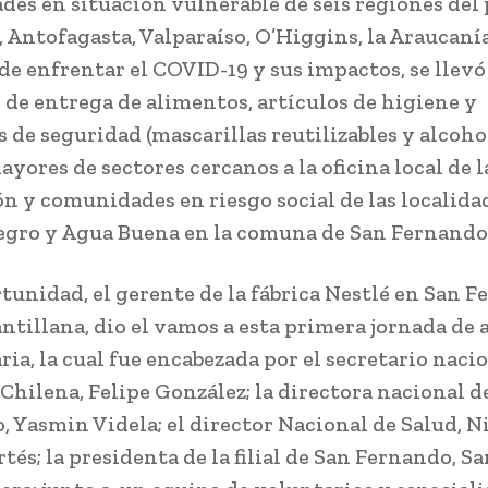
es en situación vulnerable de seis regiones del 
, Antofagasta, Valparaíso, O’Higgins, la Araucanía
 de enfrentar el COVID-19 y sus impactos, se llevó
 de entrega de alimentos, artículos de higiene y
 de seguridad (mascarillas reutilizables y alcohol
yores de sectores cercanos a la oficina local de l
ón y comunidades en riesgo social de las localida
gro y Agua Buena en la comuna de San Fernando
rtunidad, el gerente de la fábrica Nestlé en San F
ntillana, dio el vamos a esta primera jornada de
ia, la cual fue encabezada por el secretario naci
 Chilena, Felipe González; la directora nacional 
o, Yasmin Videla; el director Nacional de Salud, N
tés; la presidenta de la filial de San Fernando, S