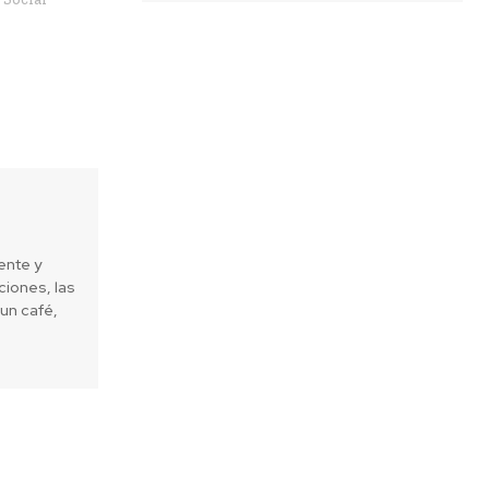
ente y
iones, las
un café,
Next article