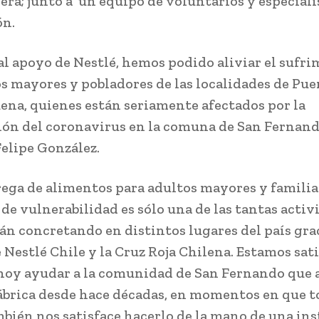
era; junto a un equipo de voluntarios y especiali
ón.
al apoyo de Nestlé, hemos podido aliviar el sufri
os mayores y pobladores de las localidades de Pu
ena, quienes están seriamente afectados por la
ón del coronavirus en la comuna de San Fernand
Felipe González.
rega de alimentos para adultos mayores y familia
 de vulnerabilidad es sólo una de las tantas activ
tán concretando en distintos lugares del país grac
e Nestlé Chile y la Cruz Roja Chilena. Estamos sat
hoy ayudar a la comunidad de San Fernando que 
ábrica desde hace décadas, en momentos en que 
bién nos satisface hacerlo de la mano de una ins