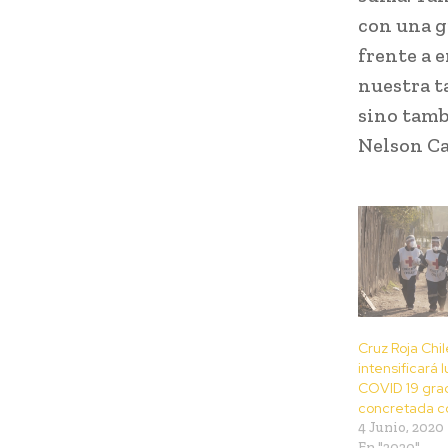
con una g
frente a 
nuestra t
sino tamb
Nelson Ca
Cruz Roja Chi
intensificará 
COVID 19 grac
concretada c
4 Junio, 2020
En "2020"