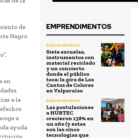
stas de la
EMPRENDIMENTOS
miento de
ente Negro
Emprendimiento
Siete escuelas,
o”,
instrumentos con
material reciclado
y un concierto
donde el público
toca: la gira de Los
s en
Cantos de Colores
idades
en Valparaíso
ias a la
Emprendimiento
Las postulaciones
isfechos
a HUBTEC
acoge a
crecieron 138% en
un año (y estas
toda ayuda
son las cinco
tecnologías que
titución