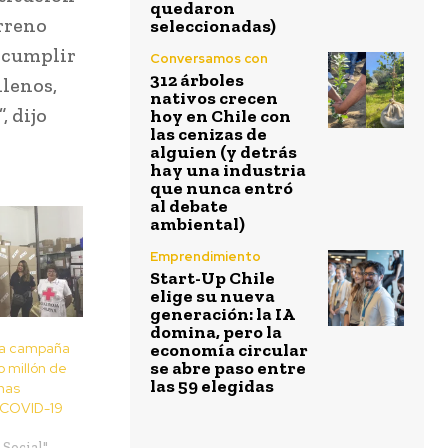
quedaron
erreno
seleccionadas)
r cumplir
Conversamos con
312 árboles
ilenos,
nativos crecen
, dijo
hoy en Chile con
las cenizas de
alguien (y detrás
hay una industria
que nunca entró
al debate
ambiental)
Emprendimiento
Start-Up Chile
elige su nueva
generación: la IA
domina, pero la
ra campaña
economía circular
se abre paso entre
 millón de
las 59 elegidas
nas
l COVID-19
Social"