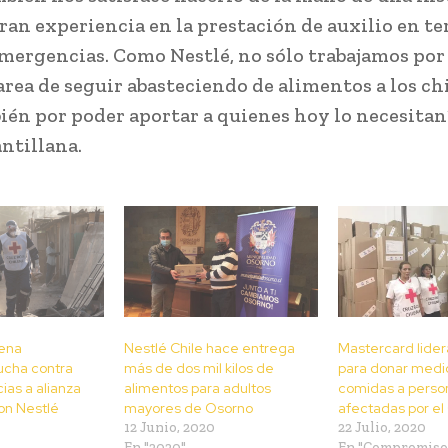
ran experiencia en la prestación de auxilio en t
emergencias. Como Nestlé, no sólo trabajamos po
area de seguir abasteciendo de alimentos a los ch
ién por poder aportar a quienes hoy lo necesitan”
ntillana.
lena
Nestlé Chile hace entrega
Mastercard lide
lucha contra
más de dos mil kilos de
para donar medio
ias a alianza
alimentos para adultos
comidas a perso
on Nestlé
mayores de Osorno
afectadas por e
12 Junio, 2020
22 Julio, 2020
En "2020"
En "Compromiso 