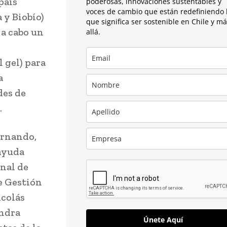
país
poderosas, innovaciones sustentables y
voces de cambio que están redefiniendo 
 y Biobío)
que significa ser sostenible en Chile y m
 a cabo un
allá.
 gel) para
a
des de
.
ernando,
 ayuda
onal de
de Gestión
icolás
andra
Únete Aquí