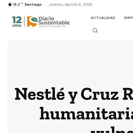
C
15.2
Santiago
Jueves, Agosto 6, 2026
ACTUALIDAD
EMP
Nestlé y Cruz 
humanitaria
vulne