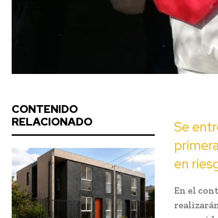
CONTENIDO
RELACIONADO
Se entr
primera
en ries
En el con
realizarán