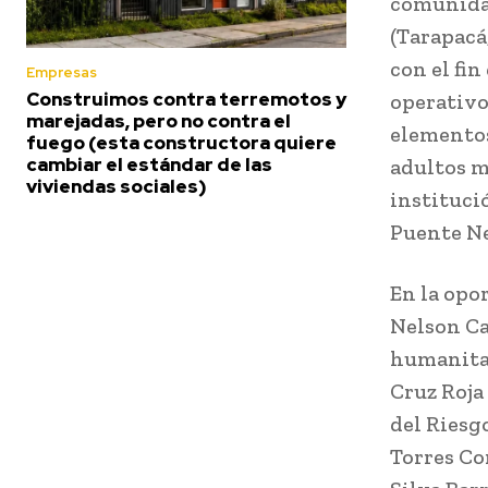
comunidad
(Tarapacá
con el fin
Empresas
Construimos contra terremotos y
operativo
marejadas, pero no contra el
elementos
fuego (esta constructora quiere
cambiar el estándar de las
adultos ma
viviendas sociales)
instituci
Puente Ne
En la opo
Nelson Ca
humanitar
Cruz Roja
del Riesg
Torres Cor