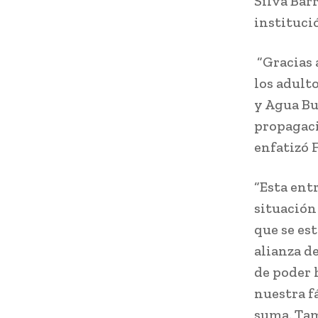
Silva Barr
instituci
“Gracias 
los adult
y Agua Bu
propagaci
enfatizó 
“Esta ent
situación
que se es
alianza d
de poder 
nuestra f
suma. Tam