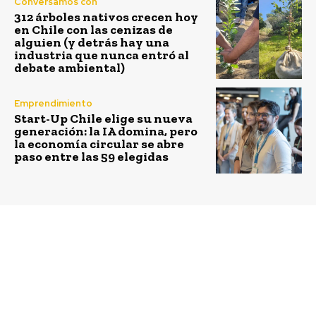
Conversamos con
312 árboles nativos crecen hoy
en Chile con las cenizas de
alguien (y detrás hay una
industria que nunca entró al
debate ambiental)
Emprendimiento
Start-Up Chile elige su nueva
generación: la IA domina, pero
la economía circular se abre
paso entre las 59 elegidas
Previous article
Next article
Ministerio de Medio
Rompiendo la Ola de
Ambiente publica
Plástico: la Fundación
anteproyecto de la
Ellen MacArthur hace
primera norma de
un llamado a la acción
olores en Chile
para la industria y los