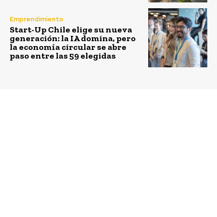
Emprendimiento
Start-Up Chile elige su nueva
generación: la IA domina, pero
la economía circular se abre
paso entre las 59 elegidas
Previous article
Next article
Festival Movidos + FiiS
Greenpeace y nuevo
reúne a más de 20
IGLive “Cacerola
artistas
Abierta”: “Connie
Achurra, Mariana
Digirolamo y Camila
Recabarren juntas para
enseñar a bajar la huella
hídrica en las cocinas
chilenas”.