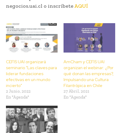
negocios.uai.cl o inscríbete
AQUÍ
CEFIS UAI organizará
AmCham y CEFIS UAI
seminario “Las claves para
organizan el webinar: ¿Por
liderar fundaciones
qué donan las empresas?,
efectivas en un mundo
Impulsando una Cultura
incierto”
Filantrópica en Chile
2 Junio, 2022
27 Abril, 2021
En "Agenda"
En "Agenda"