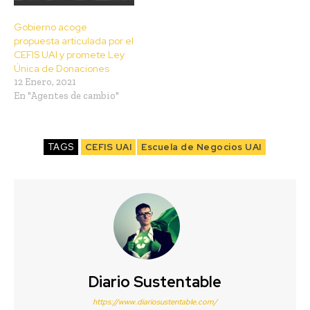
Gobierno acoge
propuesta articulada por el
CEFIS UAI y promete Ley
Única de Donaciones
12 Enero, 2021
En "Agentes de cambio"
TAGS
CEFIS UAI
Escuela de Negocios UAI
Diario Sustentable
https://www.diariosustentable.com/