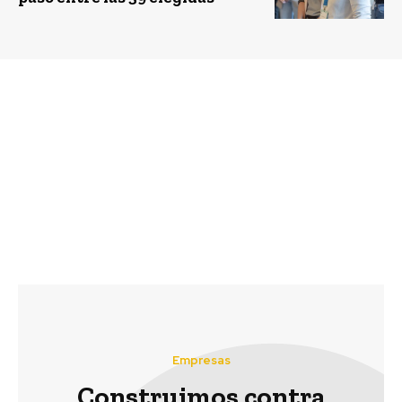
Previous article
Next article
Michelle Adam busca
Revive el webinar:
concientizar sobre la
Hacia una Economía
crisis climática a través
Circular, experiencia
de live
francesa y proyectos en
Chile