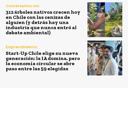
Conversamos con
312 árboles nativos crecen hoy
en Chile con las cenizas de
alguien (y detrás hay una
industria que nunca entró al
debate ambiental)
Emprendimiento
Start-Up Chile elige su nueva
generación: la IA domina, pero
la economía circular se abre
paso entre las 59 elegidas
Previous article
Next article
Bernardo Larraín: “Los
Desafío Levantemos
cambios que estamos
Chile y Clínica
viviendo desafían al
Alemana entregan dos
Estado, sus
clínicas móviles para