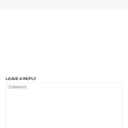
Previous article
Next article
Gobierno entrega la
Wabi: plataforma
actualización de su
digital para los
compromiso de
almacenes de barrio
reducción de emisiones
y medidas para
enfrentar el cambio
climático
LEAVE A REPLY